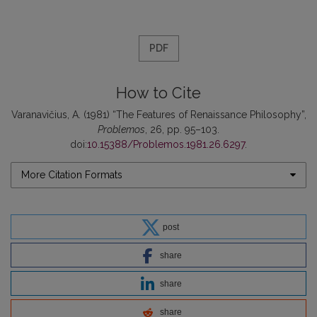
PDF
How to Cite
Varanavičius, A. (1981) “The Features of Renaissance Philosophy”,
Problemos
, 26, pp. 95–103.
doi:
10.15388/Problemos.1981.26.6297
.
More Citation Formats
post
share
share
share