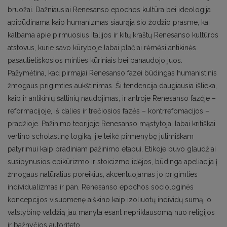
bruožai. Dažniausiai Renesanso epochos kultūra bei ideologija
apibūdinama kaip humanizmas siaurąja šio žodžio prasme, kai
kalbama apie pirmuosius Italijos ir kitų kraštų Renesanso kultūros
atstovus, kurie savo kūryboje labai plačiai rėmėsi antikinės
pasaulietiškosios minties kūriniais bei panaudojo juos.
Pažymėtina, kad pirmajai Renesanso fazei būdingas humanistinis
žmogaus prigimties aukštinimas. Ši tendencija daugiausia išlieka,
kaip ir antikinių šaltinių naudojimas, ir antroje Renesanso fazėje –
reformacijoje, iš dalies ir trečiosios fazės – kontrrefomacijos –
pradžioje. Pažinimo teorijoje Renesanso mąstytojai labai kritiškai
vertino scholastinę logiką, jie teikė pirmenybę jutimiškam
patyrimui kaip pradiniam pažinimo etapui. Etikoje buvo glaudžiai
susipynusios epikūrizmo ir stoicizmo idėjos, būdinga apeliacija į
žmogaus natūralius poreikius, akcentuojamas jo prigimties
individualizmas ir pan. Renesanso epochos sociologinės
koncepcijos visuomenę aiškino kaip izoliuotų individų sumą, o
valstybinę valdžią jau manyta esant nepriklausomą nuo religijos
ir bažnyčios autoriteto.