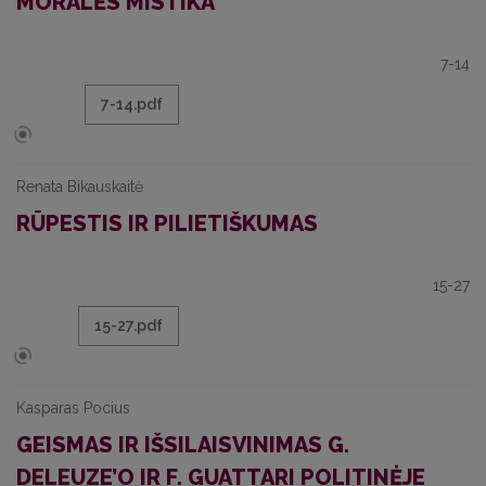
MORALĖS MISTIKA
7-14
7-14.pdf
Renata Bikauskaitė
RŪPESTIS IR PILIETIŠKUMAS
15-27
15-27.pdf
Kasparas Pocius
GEISMAS IR IŠSILAISVINIMAS G.
DELEUZE’O IR F. GUATTARI POLITINĖJE