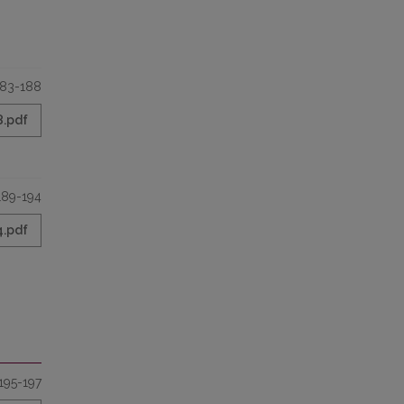
183-188
8.pdf
189-194
4.pdf
195-197