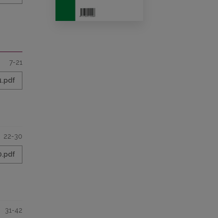
7-21
1.pdf
22-30
0.pdf
31-42