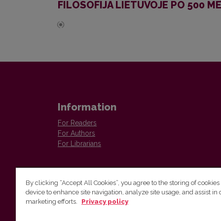
FILOSOFIJA LIETUVOJE PO 500 M
Information
For Readers
For Authors
For Librarians
By clicking “Accept All Cookies”, you agree to the storing of cookies
device to enhance site navigation, analyze site usage, and assist in 
Vilnius University Press
marketing efforts.
Privacy policy
Tel. +370 5 268 7184, E-mail:
info@leidykla.vu.lt