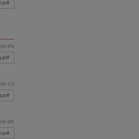
2.pdf
153-164
4.pdf
165-173
3.pdf
174-182
2.pdf