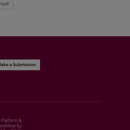
7.pdf
ake a Submission