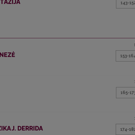
TAZIJA
143-15
ENEZĖ
153-16
165-17
KA J. DERRIDA
174-18