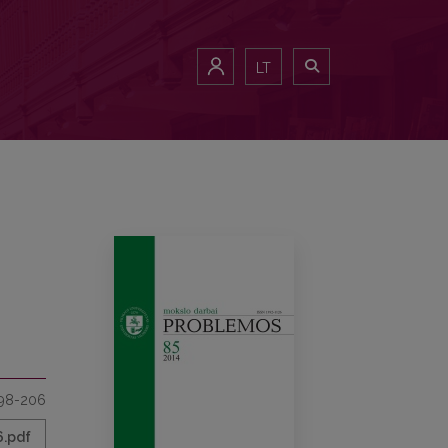
LT
98-206
6.pdf