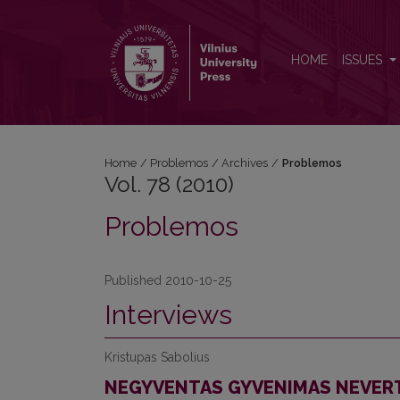
Vol. 78 (2010): Problemos
HOME
ISSUES
Home
/
Problemos
/
Archives
/
Problemos
Vol. 78 (2010)
Problemos
Published 2010-10-25
Interviews
Kristupas Sabolius
NEGYVENTAS GYVENIMAS NEVERT