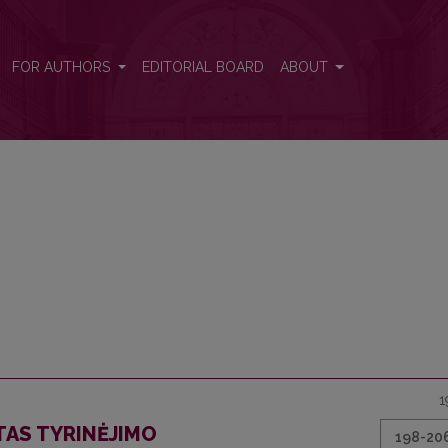
FOR AUTHORS
EDITORIAL BOARD
ABOUT
1
AS TYRINĖJIMO
198-20