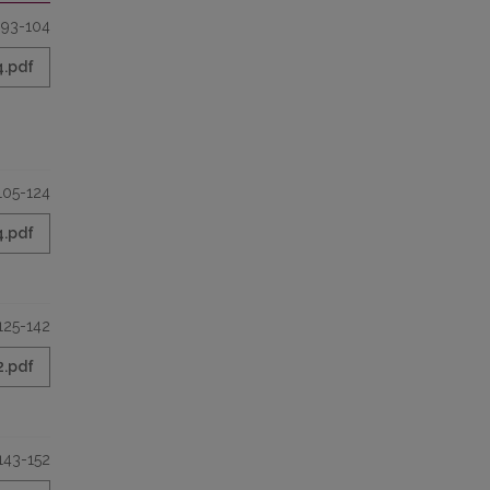
93-104
4.pdf
105-124
4.pdf
125-142
2.pdf
143-152