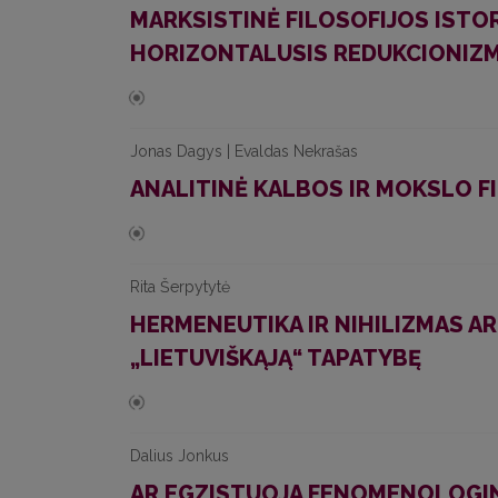
MARKSISTINĖ FILOSOFIJOS ISTOR
HORIZONTALUSIS REDUKCIONIZ
Jonas Dagys | Evaldas Nekrašas
ANALITINĖ KALBOS IR MOKSLO F
Rita Šerpytytė
HERMENEUTIKA IR NIHILIZMAS AR
„LIETUVIŠKĄJĄ“ TAPATYBĘ
Dalius Jonkus
AR EGZISTUOJA FENOMENOLOGINĖ