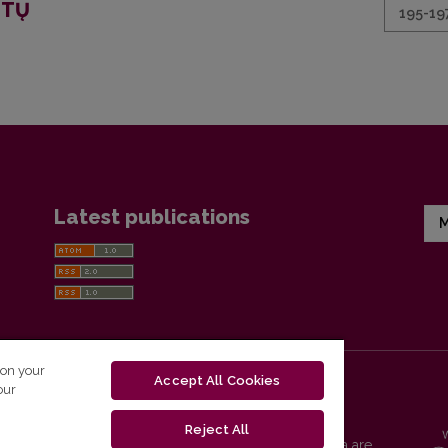
ETŲ
195-19
Latest publications
M
 on your
Accept All Cookies
our
Reject All
Vilnius University Press platform and metadata are