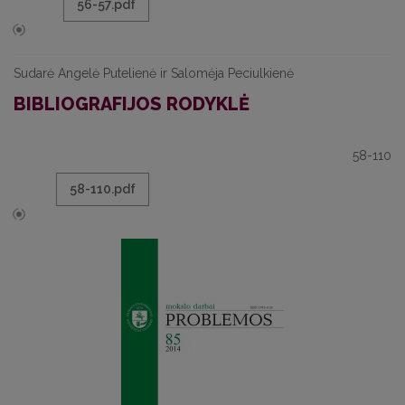
56-57.pdf
Sudarė Angelė Putelienė ir Salomėja Peciulkienė
BIBLIOGRAFIJOS RODYKLĖ
58-110
58-110.pdf