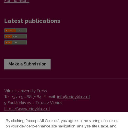
For Librarians
Latest publications
Make a Submission
Vilnius University Press
Tel. +370 5 268 7184, E-mail:
info@leidykla.vu.lt
9 Saulėtekis av., LT10222 Vilnius
https://www.leidykla.vu.lt
By clicking “Accept All Cookies”, you agree to the storing of cookies
on your device to enhance site navigation, analyze site usage, and