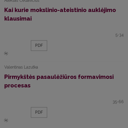
Aleksas Čedavičius
Kai kurie mokslinio-ateistinio auklėjimo
klausimai
5-34
PDF
Valentinas Lazutka
Pirmykštės pasaulėžiūros formavimosi
procesas
35-66
PDF