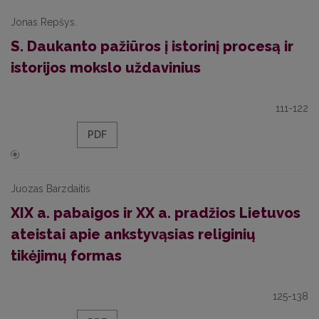
Jonas Repšys.
S. Daukanto pažiūros į istorinį procesą ir
istorijos mokslo uždavinius
111-122
PDF
Juozas Barzdaitis
XIX a. pabaigos ir XX a. pradžios Lietuvos
ateistai apie ankstyvąsias religinių
tikėjimų formas
125-138