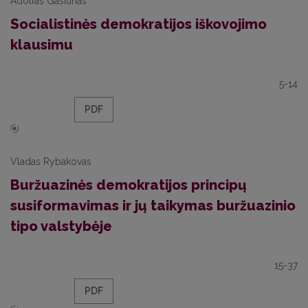
Adolfas Gasiūnas
Socialistinės demokratijos iškovojimo
klausimu
5-14
PDF
Vladas Rybakovas
Buržuazinės demokratijos principų
susiformavimas ir jų taikymas buržuazinio
tipo valstybėje
15-37
PDF