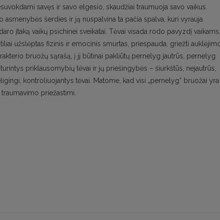
 nesuvokdami savęs ir savo elgesio, skaudžiai traumuoja savo vaikus.
asmenybės šerdies ir ją nuspalvina ta pačia spalva, kuri vyrauja
ro įtaką vaikų psichinei sveikatai. Tėvai visada rodo pavyzdį vaikams
iliai užslėptas fizinis ir emocinis smurtas, priespauda, griežti auklėjim
akterio bruožų sąrašą, į jį būtinai pakliūtų pernelyg jautrūs, pernelyg
 turintys priklausomybių tėvai ir jų priešingybės – šiurkštūs, nejautrūs,
religingi, kontroliuojantys tėvai. Matome, kad visi „pernelyg“ bruožai yra
ti traumavimo priežastimi.