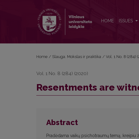
Resentments are witnesses of trauma
HOME
ISSUES
Home
/
Slauga. Mokslas ir praktika
/
Vol. 1 No. 8 (284)
Vol. 1 No. 8 (284) (2020)
Resentments are witn
Abstract
Pradėdama vaikų psichotraumų temą, kreipiu žvi