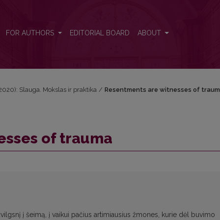
FOR AUTHORS
EDITORIAL BOARD
ABOUT
 (2020): Slauga. Mokslas ir praktika
/
Resentments are witnesses of trau
esses of trauma
lgsnį į šeimą, į vaikui pačius artimiausius žmones, kurie dėl buvimo