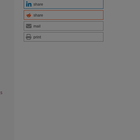
share
share
mail
print
as