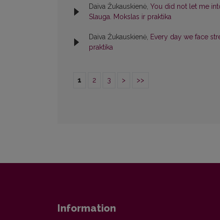
Daiva Žukauskienė,
You did not let me in
Slauga. Mokslas ir praktika
Daiva Žukauskienė,
Every day we face st
praktika
1
2
3
>
>>
Information