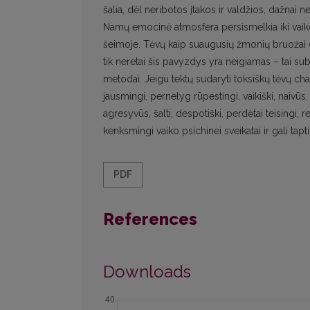
šalia, dėl neribotos įtakos ir valdžios, dažnai
Namų emocinė atmosfera persismelkia iki vaiko 
šeimoje. Tėvų kaip suaugusių žmonių bruožai da
tik neretai šis pavyzdys yra neigiamas – tai subt
metodai. Jeigu tektų sudaryti toksiškų tėvų char
jausmingi, pernelyg rūpestingi, vaikiški, naivūs,
agresyvūs, šalti, despotiški, perdėtai teisingi, 
kenksmingi vaiko psichinei sveikatai ir gali tap
PDF
References
Downloads