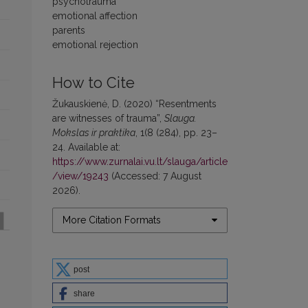
psychotrauma
emotional affection
parents
emotional rejection
How to Cite
Žukauskienė, D. (2020) “Resentments
are witnesses of trauma”,
Slauga.
Mokslas ir praktika
, 1(8 (284), pp. 23–
24. Available at:
https://www.zurnalai.vu.lt/slauga/article
/view/19243
(Accessed: 7 August
2026).
More Citation Formats
post
share