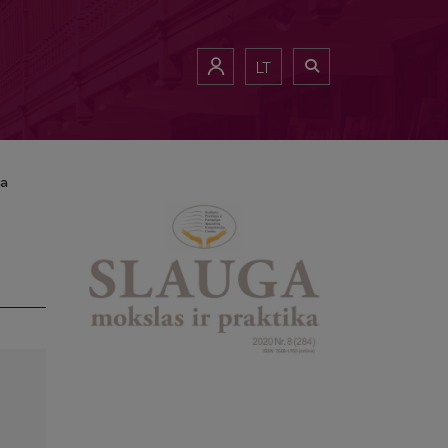
LT
ma