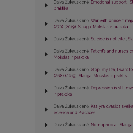
Daiva Žukauskienė,
Emotional support
,
S
praktika
Daiva Žukauskienė,
War with oneself: maj
(270) (2019): Slauga. Mokslas ir praktika
Daiva Žukauskienė,
Suicide is not trite
,
Sl
Daiva Žukauskienė,
Patient’s and nurse’s
Mokslas ir praktika
Daiva Žukauskienė,
Stop, my life, I want t
(268) (2019): Slauga. Mokslas ir praktika
Daiva Žukauskienė,
Depression is still m
ir praktika
Daiva Žukauskienė,
Kas yra dvasios sveik
Science and Practices
Daiva Žukauskienė,
Nomophobia
,
Slauga.