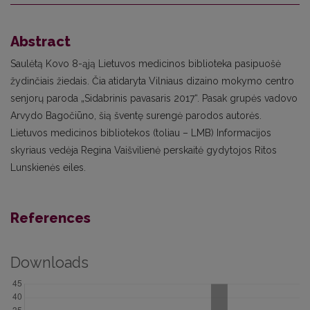
Abstract
Saulėtą Kovo 8-ąją Lietuvos medicinos biblioteka pasipuošė
žydinčiais žiedais. Čia atidaryta Vilniaus dizaino mokymo centro
senjorų paroda „Sidabrinis pavasaris 2017“. Pasak grupės vadovo
Arvydo Bagočiūno, šią šventę surengė parodos autorės.
Lietuvos medicinos bibliotekos (toliau – LMB) Informacijos
skyriaus vedėja Regina Vaišvilienė perskaitė gydytojos Ritos
Lunskienės eiles.
References
Downloads