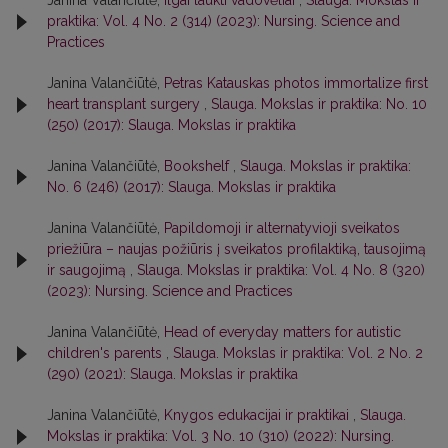
Janina Valančiūtė,
Ilgai laukti vadovėliai
,
Slauga. Mokslas ir
praktika: Vol. 4 No. 2 (314) (2023): Nursing. Science and
Practices
Janina Valančiūtė,
Petras Katauskas photos immortalize first
heart transplant surgery
,
Slauga. Mokslas ir praktika: No. 10
(250) (2017): Slauga. Mokslas ir praktika
Janina Valančiūtė,
Bookshelf
,
Slauga. Mokslas ir praktika:
No. 6 (246) (2017): Slauga. Mokslas ir praktika
Janina Valančiūtė,
Papildomoji ir alternatyvioji sveikatos
priežiūra – naujas požiūris į sveikatos profilaktiką, tausojimą
ir saugojimą
,
Slauga. Mokslas ir praktika: Vol. 4 No. 8 (320)
(2023): Nursing. Science and Practices
Janina Valančiūtė,
Head of everyday matters for autistic
children's parents
,
Slauga. Mokslas ir praktika: Vol. 2 No. 2
(290) (2021): Slauga. Mokslas ir praktika
Janina Valančiūtė,
Knygos edukacijai ir praktikai
,
Slauga.
Mokslas ir praktika: Vol. 3 No. 10 (310) (2022): Nursing.