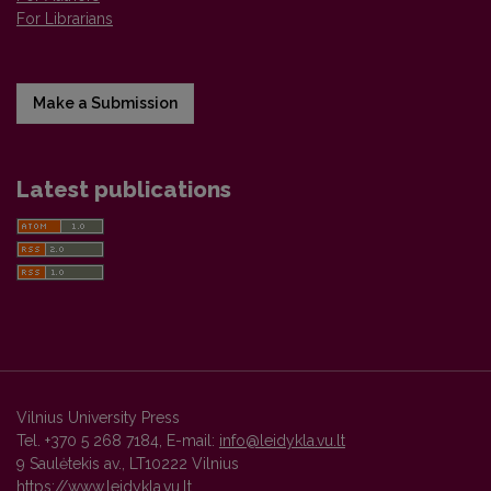
For Librarians
Make a Submission
Latest publications
Vilnius University Press
Tel. +370 5 268 7184, E-mail:
info@leidykla.vu.lt
9 Saulėtekis av., LT10222 Vilnius
https://www.leidykla.vu.lt