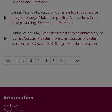
Science and Practices
Janina Valančiūtė,
Plaučių ligoms skirtos mokomosios
knygos
,
Slauga. Mokslas ir praktika: Vol. 4 No. 4 (316)
(2023): Nursing. Science and Practices
Janina Valančiūtė,
Event dedicated to 20th anniversary of
journal “Slauga. Mokslas ir praktika”
,
Slauga. Mokslas ir
praktika: No. 5 (245) (2017): Slauga. Mokslas ir praktika
<<
<
1
2
3
4
5
6
>
>>
Information
For Readers
For Authors