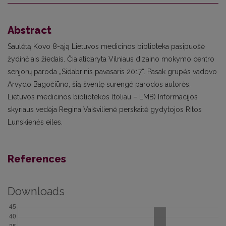
Abstract
Saulėtą Kovo 8-ąją Lietuvos medicinos biblioteka pasipuošė
žydinčiais žiedais. Čia atidaryta Vilniaus dizaino mokymo centro
senjorų paroda „Sidabrinis pavasaris 2017“. Pasak grupės vadovo
Arvydo Bagočiūno, šią šventę surengė parodos autorės.
Lietuvos medicinos bibliotekos (toliau – LMB) Informacijos
skyriaus vedėja Regina Vaišvilienė perskaitė gydytojos Ritos
Lunskienės eiles.
References
Downloads