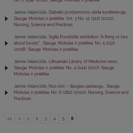
No. 2 (254) (2018): Slauga. Mokslas ir praktika
Janina Valančiūtė,
Diabeto problemoms skirta konferencija
,
Slauga. Mokslas ir praktika: Vol. 3 No. 12 (312) (2022):
Nursing. Science and Practices
Janina Valančiūtė,
Sigita Puodžiūtė exhibition “A thing or two
about books”
,
Slauga. Mokslas ir praktika: No. 5 (257)
(2018): Slauga. Mokslas ir praktika
Janina Valančiūtė,
Lithuanian Library of Medicine news
,
Slauga. Mokslas ir praktika: No. 4 (244) (2017): Slauga.
Mokslas ir praktika
Janina Valančiūtė,
Nuo šiol – daugiau paslaugų
,
Slauga.
Mokslas ir praktika: No. 6 (282) (2020): Nursing. Science and
Practices
<<
<
1
2
3
4
5
6