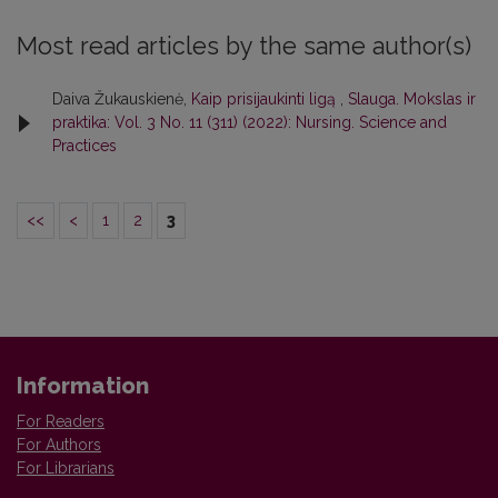
Most read articles by the same author(s)
Daiva Žukauskienė,
Kaip prisijaukinti ligą
,
Slauga. Mokslas ir
praktika: Vol. 3 No. 11 (311) (2022): Nursing. Science and
Practices
<<
<
1
2
3
Information
For Readers
For Authors
For Librarians