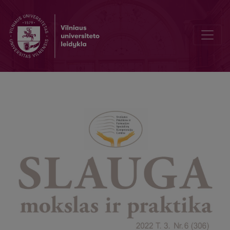
Sakyti gyvenimui „Taip“