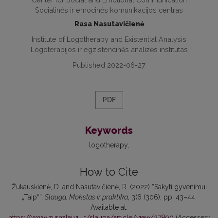
Socialinės ir emocinės komunikacijos centras
Rasa Nasutavičienė
Institute of Logotherapy and Existential Analysis
Logoterapijos ir egzistencinės analizės institutas
Published 2022-06-27
PDF
Keywords
logotherapy
How to Cite
Žukauskienė, D. and Nasutavičienė, R. (2022) “Sakyti gyvenimui
„Taip“”,
Slauga. Mokslas ir praktika
, 3(6 (306), pp. 43–44.
Available at:
https://www.zurnalai.vu.lt/slauga/article/view/27890
(Accessed: