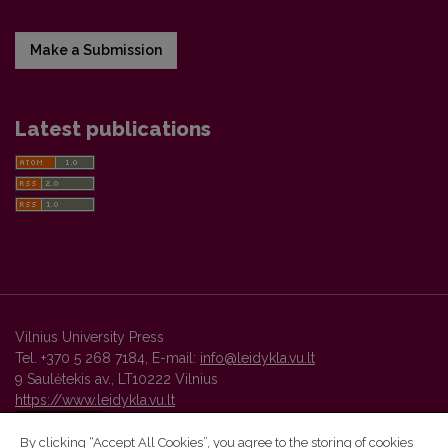
Make a Submission
Latest publications
Vilnius University Press
Tel. +370 5 268 7184, E-mail:
info@leidykla.vu.lt
9 Saulėtekis av., LT10222 Vilnius
https://www.leidykla.vu.lt
By clicking “Accept All Cookies”, you agree to the storing of cookies