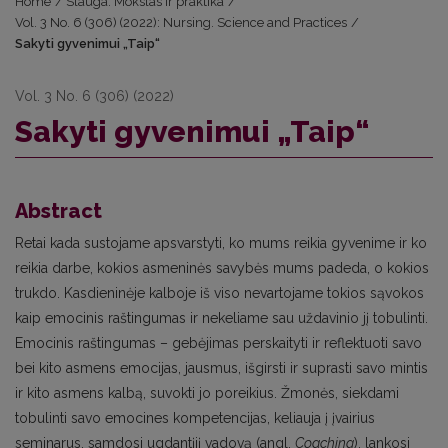
Home
/
Slauga. Mokslas ir praktika
/
Vol. 3 No. 6 (306) (2022): Nursing. Science and Practices
/
Sakyti gyvenimui „Taip“
Vol. 3 No. 6 (306) (2022)
Sakyti gyvenimui „Taip“
Abstract
Retai kada sustojame apsvarstyti, ko mums reikia gyvenime ir ko
reikia darbe, kokios asmeninės savybės mums padeda, o kokios
trukdo. Kasdieninėje kalboje iš viso nevartojame tokios sąvokos
kaip emocinis raštingumas ir nekeliame sau uždavinio jį tobulinti.
Emocinis raštingumas – gebėjimas perskaityti ir reflektuoti savo
bei kito asmens emocijas, jausmus, išgirsti ir suprasti savo mintis
ir kito asmens kalbą, suvokti jo poreikius. Žmonės, siekdami
tobulinti savo emocines kompetencijas, keliauja į įvairius
seminarus, samdosi ugdantįjį vadovą (angl.
Coaching
), lankosi