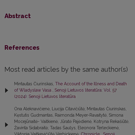
Abstract
References
Most read articles by the same author(s)
Mintautas Čiurinskas,
The Account of the Illness and Death
of Wladyslaw Vasa
,
Senoji Lietuvos literatūra: Vol. 57
(2024): Senoji Lietuvos literatūra
Ona Aleknavičienė, Liucija Citavičiūtė, Mintautas Čiurinskas,
Kęstutis Gudmantas, Raimonda Meyer-Ravaitytė, Simona
Mocejūnaitė- Vaitkienė, Jūratė Pajėdienė, Kotryna Rekašiūtė,
Žavinta Sidabraitė, Tadas Šaulys, Eleonora Terleckienė,
Viktorija Vaitkevičiūtė Verbickienė,
Chronicle
,
Senoji