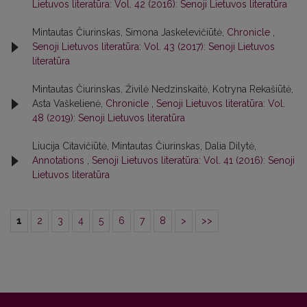
Lietuvos literatūra: Vol. 42 (2016): Senoji Lietuvos literatūra
Mintautas Čiurinskas, Simona Jaskelevičiūtė,
Chronicle
,
Senoji Lietuvos literatūra: Vol. 43 (2017): Senoji Lietuvos
literatūra
Mintautas Čiurinskas, Živilė Nedzinskaitė, Kotryna Rekašiūtė,
Asta Vaškelienė,
Chronicle
,
Senoji Lietuvos literatūra: Vol.
48 (2019): Senoji Lietuvos literatūra
Liucija Citavičiūtė, Mintautas Čiurinskas, Dalia Dilytė,
Annotations
,
Senoji Lietuvos literatūra: Vol. 41 (2016): Senoji
Lietuvos literatūra
1
2
3
4
5
6
7
8
>
>>