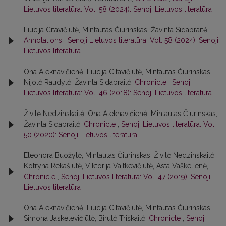
Lietuvos literatūra: Vol. 58 (2024): Senoji Lietuvos literatūra
Liucija Citavičiūtė, Mintautas Čiurinskas, Žavinta Sidabraitė,
Annotations
,
Senoji Lietuvos literatūra: Vol. 58 (2024): Senoji
Lietuvos literatūra
Ona Aleknavičienė, Liucija Citavičiūtė, Mintautas Čiurinskas,
Nijolė Raudytė, Žavinta Sidabraitė,
Chronicle
,
Senoji
Lietuvos literatūra: Vol. 46 (2018): Senoji Lietuvos literatūra
Živilė Nedzinskaitė, Ona Aleknavičienė, Mintautas Čiurinskas,
Žavinta Sidabraitė,
Chronicle
,
Senoji Lietuvos literatūra: Vol.
50 (2020): Senoji Lietuvos literatūra
Eleonora Buožytė, Mintautas Čiurinskas, Živilė Nedzinskaitė,
Kotryna Rekašiūtė, Viktorija Vaitkevičiūtė, Asta Vaškelienė,
Chronicle
,
Senoji Lietuvos literatūra: Vol. 47 (2019): Senoji
Lietuvos literatūra
Ona Aleknavičienė, Liucija Citavičiūtė, Mintautas Čiurinskas,
Simona Jaskelevičiūtė, Birutė Triškaitė,
Chronicle
,
Senoji