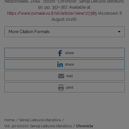
Nedzinskaitė, Živilė . (2020) “Chronicle”,
Senoji Lietuvos literatūra
,
50, pp. 357–367. Available at:
https://www.zurnalai.vu.lt/sll/article/view/27385
(Accessed: 6
August 2026).
More Citation Formats
share
share
mail
print
Home
/
Senoji Lietuvos literatūra
/
Vol. 50 (2020): Senoji Lietuvos literatūra
/
Chronicle