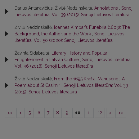
Darius Antanavičius, Živilė Nedzinskaitė,
Annotations
,
Senoji
Lietuvos literatūra: Vol. 39 (2015): Senoji Lietuvos literatūra
Živilė Nedzinskaitė,
Ioannes Kimbar’s Funebria (1603): The
Background, the Author, and the Work
,
Senoji Lietuvos
literatūra: Vol. 50 (2020): Senoji Lietuvos literatūra
Žavinta Sidabraitė,
Literary History and Popular
Enlightenment in Latvian Culture
,
Senoji Lietuvos literatūra:
Vol. 46 (2018): Senoji Lietuvos literatūra
Živilė Nedzinskaitė,
From the 1695 Kražiai Manuscript: A
Poem about St Casimir
,
Senoji Lietuvos literatūra: Vol. 39
(2015): Senoji Lietuvos literatūra
<<
<
5
6
7
8
9
10
11
12
>
>>