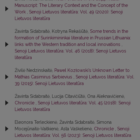
Manuscript: The Literary Context and the Concept of the
Work
,
Senoji Lietuvos literatūra: Vol. 49 (2020): Senoji
Lietuvos literatūra
Žavinta Sidabraitė, Kotryna Rekašiūtė,
Some trends in the
formation of Surinkimininkai literature in Prussian Lithuania:
links with the Western tradition and local innovations
,
Senoji Lietuvos literatūra: Vol. 46 (2018): Senoji Lietuvos
literatūra
Živilė Nedzinskaitė,
Pawel Kozłowski’s Unknown Letter to
Mathias Casimirus Sarbievius
,
Senoji Lietuvos literatūra: Vol.
39 (2015): Senoji Lietuvos literatūra
Žavinta Sidabraitė, Lucija Citavičiūtė, Ona Aleknavičienė,
Chronicle
,
Senoji Lietuvos literatūra: Vol. 45 (2018): Senoji
Lietuvos literatūra
Eleonora Terleckienė, Žavinta Sidabraitė, Simona
Mocejūnaitė-Vaitkienė, Asta Vaškelienė,
Chronicle
,
Senoji
Lietuvos literatūra: Vol. 56 (2023): Senoji Lietuvos literatūra