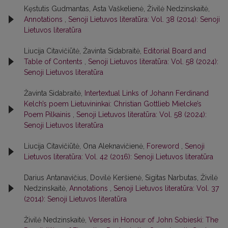
Kęstutis Gudmantas, Asta Vaškelienė, Živilė Nedzinskaitė,
Annotations
,
Senoji Lietuvos literatūra: Vol. 38 (2014): Senoji
Lietuvos literatūra
Liucija Citavičiūtė, Žavinta Sidabraitė,
Editorial Board and
Table of Contents
,
Senoji Lietuvos literatūra: Vol. 58 (2024):
Senoji Lietuvos literatūra
Žavinta Sidabraitė,
Intertextual Links of Johann Ferdinand
Kelch’s poem Lietuvininkai: Christian Gottlieb Mielcke’s
Poem Pilkainis
,
Senoji Lietuvos literatūra: Vol. 58 (2024):
Senoji Lietuvos literatūra
Liucija Citavičiūtė, Ona Aleknavičienė,
Foreword
,
Senoji
Lietuvos literatūra: Vol. 42 (2016): Senoji Lietuvos literatūra
Darius Antanavičius, Dovilė Keršienė, Sigitas Narbutas, Živilė
Nedzinskaitė,
Annotations
,
Senoji Lietuvos literatūra: Vol. 37
(2014): Senoji Lietuvos literatūra
Živilė Nedzinskaitė,
Verses in Honour of John Sobieski: The