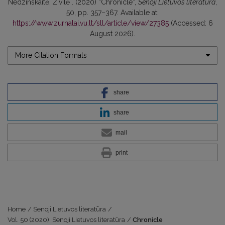
Nedzinskaitė, Živilė . (2020) “Chronicle”,
Senoji Lietuvos literatūra
,
50, pp. 357–367. Available at:
https://www.zurnalai.vu.lt/sll/article/view/27385
(Accessed: 6
August 2026).
More Citation Formats
share
share
mail
print
Home
/
Senoji Lietuvos literatūra
/
Vol. 50 (2020): Senoji Lietuvos literatūra
/
Chronicle