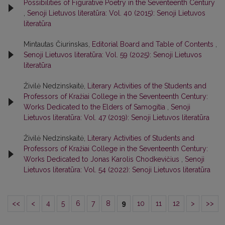
Possibilities of Figurative Poetry in the Seventeenth Century
,
Senoji Lietuvos literatūra: Vol. 40 (2015): Senoji Lietuvos
literatūra
Mintautas Čiurinskas,
Editorial Board and Table of Contents
,
Senoji Lietuvos literatūra: Vol. 59 (2025): Senoji Lietuvos
literatūra
Živilė Nedzinskaitė,
Literary Activities of the Students and
Professors of Kražiai College in the Seventeenth Century:
Works Dedicated to the Elders of Samogitia
,
Senoji
Lietuvos literatūra: Vol. 47 (2019): Senoji Lietuvos literatūra
Živilė Nedzinskaitė,
Literary Activities of Students and
Professors of Kražiai College in the Seventeenth Century:
Works Dedicated to Jonas Karolis Chodkevičius
,
Senoji
Lietuvos literatūra: Vol. 54 (2022): Senoji Lietuvos literatūra
<<
<
4
5
6
7
8
9
10
11
12
>
>>