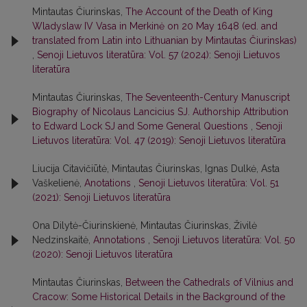
Mintautas Čiurinskas,
The Account of the Death of King
Wladyslaw IV Vasa in Merkinė on 20 May 1648 (ed. and
translated from Latin into Lithuanian by Mintautas Čiurinskas)
,
Senoji Lietuvos literatūra: Vol. 57 (2024): Senoji Lietuvos
literatūra
Mintautas Čiurinskas,
The Seventeenth-Century Manuscript
Biography of Nicolaus Lancicius SJ. Authorship Attribution
to Edward Lock SJ and Some General Questions
,
Senoji
Lietuvos literatūra: Vol. 47 (2019): Senoji Lietuvos literatūra
Liucija Citavičiūtė, Mintautas Čiurinskas, Ignas Dulkė, Asta
Vaškelienė,
Anotations
,
Senoji Lietuvos literatūra: Vol. 51
(2021): Senoji Lietuvos literatūra
Ona Dilytė-Čiurinskienė, Mintautas Čiurinskas, Živilė
Nedzinskaitė,
Annotations
,
Senoji Lietuvos literatūra: Vol. 50
(2020): Senoji Lietuvos literatūra
Mintautas Čiurinskas,
Between the Cathedrals of Vilnius and
Cracow: Some Historical Details in the Background of the