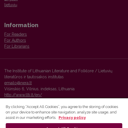
lietuvių
Information
For Readers
For Authors
For Librarians
The Institute of Lithuanian Literature and Folklore / Lietuvių
literatūros ir tautosakos institutas
emailo@nera.lt
Višinskio 6, Vilnius, indeksas, Lithuania
http://www.llti.lt/en/
By clicking “Accept All Cookies”, you agree to the storing of cookies
on your device to enhance site navigation, analyze site usage, and
Vilnius University Press platform and metadata are distributed by
assist in our marketing efforts.
Privacy policy
Creative Commons International License
.