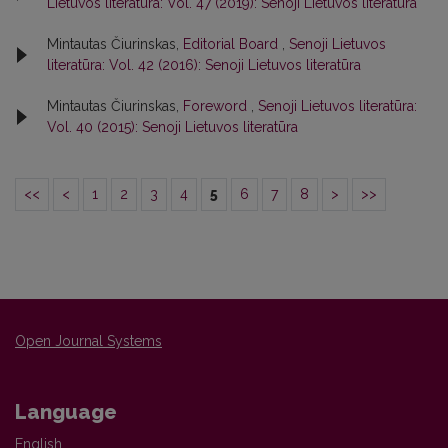
Lietuvos literatūra: Vol. 47 (2019): Senoji Lietuvos literatūra
Mintautas Čiurinskas,
Editorial Board
,
Senoji Lietuvos
literatūra: Vol. 42 (2016): Senoji Lietuvos literatūra
Mintautas Čiurinskas,
Foreword
,
Senoji Lietuvos literatūra:
Vol. 40 (2015): Senoji Lietuvos literatūra
<<
<
1
2
3
4
5
6
7
8
>
>>
Open Journal Systems
Language
English