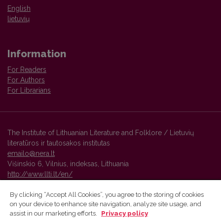
English
lietuvių
Information
For Readers
For Authors
For Librarians
The Institute of Lithuanian Literature and Folklore / Lietuvių
literatūros ir tautosakos institutas
emailo@nera.lt
Višinskio 6, Vilnius, indeksas, Lithuania
http://www.llti.lt/en/
By clicking “Accept All Cookies”, you agree to the storing of cookies
on your device to enhance site navigation, analyze site usage, and
Vilnius University Press platform and metadata are distributed by
assist in our marketing efforts.
Privacy policy
Creative Commons International License
.