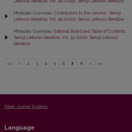
Lietuvos literatūra: Vol. 48 (2019): Senoji Lietuvos literatūra
Mintautas Čiurinskas,
Contributors to this volume
,
Senoji
Lietuvos literatūra: Vol. 49 (2020): Senoji Lietuvos literatūra
Mintautas Čiurinskas,
Editorial Board and Table of Contents
,
Senoji Lietuvos literatūra: Vol. 52 (2021): Senoji Lietuvos
literatūra
<<
<
2
3
4
5
6
7
8
>
>>
Open Journal Systems
Language