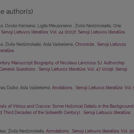
e author(s)
ė, Dovilė Keršienė, Ligita Mikulėnienė , Živilė Nedzinskaitė, Ona
,
Senoji Lietuvos literatūra: Vol. 44 (2017): Senoji Lietuvos literatūra
ė, Živilė Nedzinskaitė, Asta Vaškelienė,
Chronicle
,
Senoji Lietuvos
teratūra
tury Manuscript Biography of Nicolaus Lancicius SJ. Authorship
 General Questions
,
Senoji Lietuvos literatūra: Vol. 47 (2019): Senoji
Ignas Dulkė, Asta Vaškelienė,
Anotations
,
Senoji Lietuvos literatūra: Vol. 
als of Vilnius and Cracow: Some Historical Details in the Background
nd Third Decades of the Sixteenth Century)
,
Senoji Lietuvos literatūra:
kas, Živilė Nedzinskaitė,
Annotations
,
Senoji Lietuvos literatūra: Vol. 5