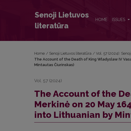
The Account of the Death of King Wladyslaw IV Vasa
Senoji Lietuvos
HOME
ISSUES
literatūra
Home
/
Senoji Lietuvos literatūra
/
Vol. 57 (2024): Senoj
The Account of the Death of King Wladyslaw IV Vasa 
Mintautas Čiurinskas)
Vol. 57 (2024)
The Account of the De
Merkinė on 20 May 164
into Lithuanian by Min