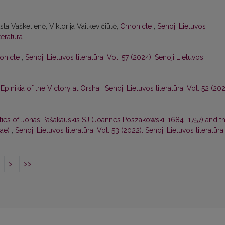
ta Vaškelienė, Viktorija Vaitkevičiūtė,
Chronicle
,
Senoji Lietuvos
teratūra
onicle
,
Senoji Lietuvos literatūra: Vol. 57 (2024): Senoji Lietuvos
 Epinikia of the Victory at Orsha
,
Senoji Lietuvos literatūra: Vol. 52 (202
ities of Jonas Pašakauskis SJ (Joannes Poszakowski, 1684–1757) and t
tae)
,
Senoji Lietuvos literatūra: Vol. 53 (2022): Senoji Lietuvos literatūra
>
>>