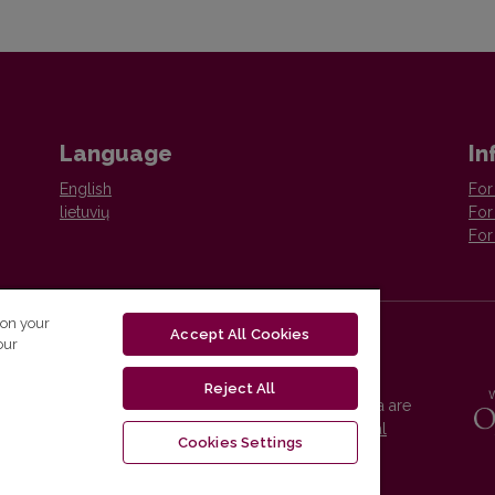
Language
In
English
For
lietuvių
For
For
 on your
Accept All Cookies
our
Reject All
Vilnius University Press platform and metadata are
distributed by
Creative Commons International
Cookies Settings
License
.