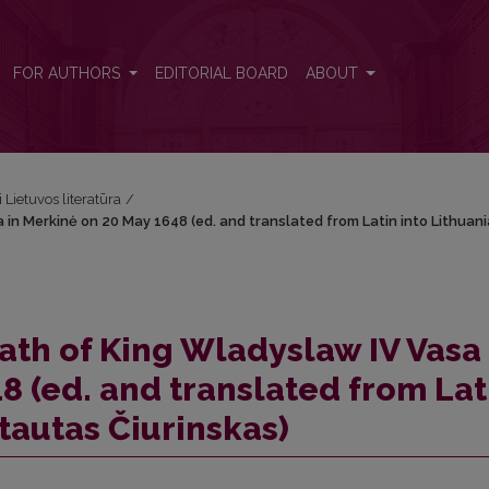
 in Merkinė on 20 May 1648 (ed. and translated from Latin into Lithua
FOR AUTHORS
EDITORIAL BOARD
ABOUT
i Lietuvos literatūra
/
in Merkinė on 20 May 1648 (ed. and translated from Latin into Lithuani
ath of King Wladyslaw IV Vasa 
8 (ed. and translated from Lat
tautas Čiurinskas)