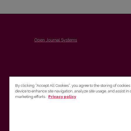
Open Journal Systems
By clicking “Accept All Cookies”, you agree to the storing of cookies
device to enhance site navigation, analyze site usage, and assist in 
The Institute of Lithuanian Literature and Folklore /
marketing efforts.
Privacy policy
Lietuvių literatūros ir tautosakos institutas
emailo@nera.lt
Višinskio 6, Vilnius, indeksas, Lithuania
http://www.llti.lt/en/