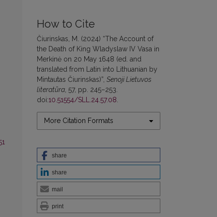
How to Cite
Čiurinskas, M. (2024) “The Account of
the Death of King Wladyslaw IV Vasa in
Merkinė on 20 May 1648 (ed. and
translated from Latin into Lithuanian by
Mintautas Čiurinskas)”,
Senoji Lietuvos
literatūra
, 57, pp. 245–253.
doi:
10.51554/SLL.24.57.08
.
More Citation Formats
51
share
share
mail
print
0