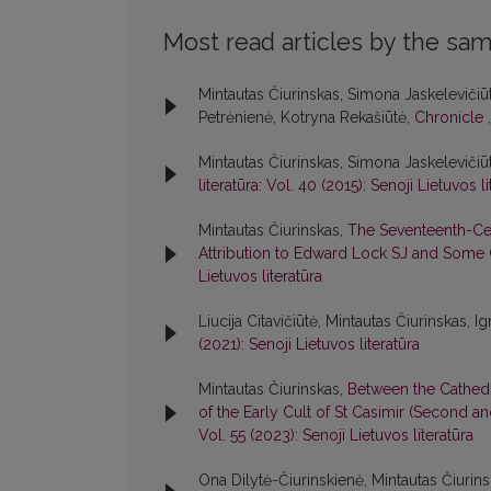
Most read articles by the sam
Mintautas Čiurinskas, Simona Jaskelevičiūt
Petrėnienė, Kotryna Rekašiūtė,
Chronicle
Mintautas Čiurinskas, Simona Jaskelevičiūt
literatūra: Vol. 40 (2015): Senoji Lietuvos li
Mintautas Čiurinskas,
The Seventeenth-Cen
Attribution to Edward Lock SJ and Some
Lietuvos literatūra
Liucija Citavičiūtė, Mintautas Čiurinskas, 
(2021): Senoji Lietuvos literatūra
Mintautas Čiurinskas,
Between the Cathedr
of the Early Cult of St Casimir (Second a
Vol. 55 (2023): Senoji Lietuvos literatūra
Ona Dilytė-Čiurinskienė, Mintautas Čiurins