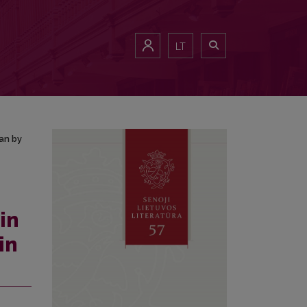
nian by Mintautas Čiurinskas)
LT
an by
in
in