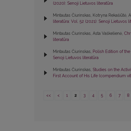
(2020): Senoji Lietuvos literatūra
Mintautas Čiurinskas, Kotryna Rekašiūtė, As
literatūra: Vol. 52 (2021): Senoji Lietuvos li
Mintautas Čiurinskas, Asta Vaškelienė,
Chr
literatūra
Mintautas Čiurinskas,
Polish Edition of the
Senoji Lietuvos literatūra
Mintautas Čiurinskas,
Studies on the Activ
First Account of His Life (compendium vi
<<
<
1
2
3
4
5
6
7
8