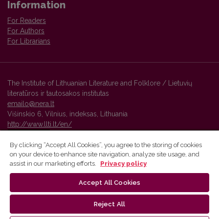
Information
For Readers
For Authors
For Librarians
The Institute of Lithuanian Literature and Folklore / Lietuvių
literatūros ir tautosakos institutas
emailo@nera.lt
Višinskio 6, Vilnius, indeksas, Lithuania
http://www.llti.lt/en/
By clicking “Accept All Cookies”, you agree to the storing of cookies
on your device to enhance site navigation, analyze site usage, and
Vilnius University Press platform and metadata are distributed by
assist in our marketing efforts.
Privacy policy
Creative Commons International License
.
Accept All Cookies
Reject All