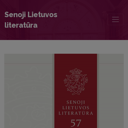
The Account of the Death of King Wladyslaw IV Vasa in Merkinė on 2
Senoji Lietuvos
literatūra