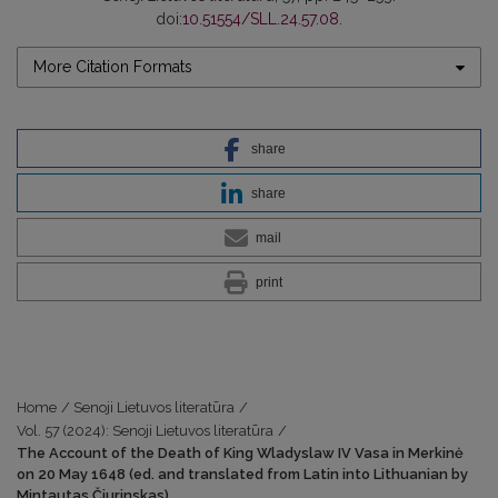
doi:
10.51554/SLL.24.57.08
.
More Citation Formats
share
share
mail
print
Home
/
Senoji Lietuvos literatūra
/
Vol. 57 (2024): Senoji Lietuvos literatūra
/
The Account of the Death of King Wladyslaw IV Vasa in Merkinė
on 20 May 1648 (ed. and translated from Latin into Lithuanian by
Mintautas Čiurinskas)