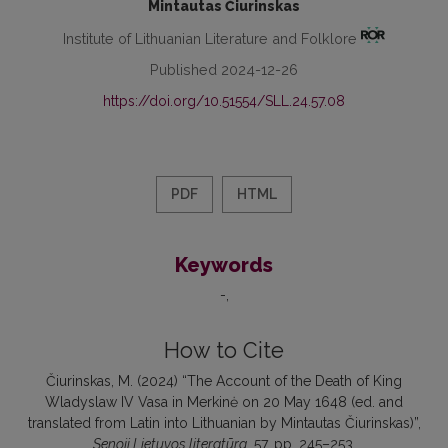
Mintautas Čiurinskas
Institute of Lithuanian Literature and Folklore
Published 2024-12-26
https://doi.org/10.51554/SLL.24.57.08
PDF
HTML
Keywords
-
How to Cite
Čiurinskas, M. (2024) “The Account of the Death of King
Wladyslaw IV Vasa in Merkinė on 20 May 1648 (ed. and
translated from Latin into Lithuanian by Mintautas Čiurinskas)”,
Senoji Lietuvos literatūra
, 57, pp. 245–253.