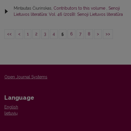
Mintautas Čiurinskas,
Contributors to this volume
,
Senoji
Lietuvos literatūra: Vol. 46 (2018): Senoji Lietuvos literatūra
<<
<
1
2
3
4
5
6
7
8
>
>>
Open Journal Systems
Language
English
lietuvių