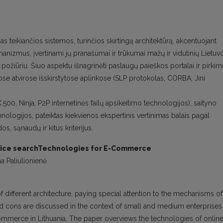
s teikiančios sistemos, turinčios skirtingą architektūrą, akcentuojant
nizmus, įvertinami jų pranašumai ir trūkumai mažų ir vidutinių Lietuv
, požiūriu. Šiuo aspektu išnagrinėti paslaugų paieškos portalai ir pirkim
ose atvirose išskirstytose aplinkose (SLP protokolas, CORBA, Jini
500, Ninja, P2P internetinės failų apsikeitimo technologijos), saityno
nologijos, pateiktas kiekvienos ekspertinis vertinimas balais pagal
 sąnaudų ir kitus kriterijus.
ervice searchTechnologies for E-Commerce
a Paliulionienė
 different architecture, paying special attention to the mechanisms of
and cons are discussed in the context of small and medium enterprises
ommerce in Lithuania. The paper overviews the technologies of onlin