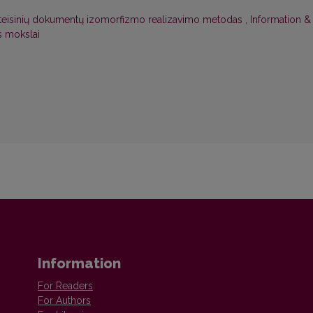
 ir teisinių dokumentų izomorfizmo realizavimo metodas
,
Information &
s mokslai
Information
For Readers
For Authors