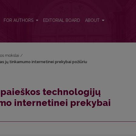
mas jų tinkamumo internetinei prekybai požiūriu
FOR AUTHORS
EDITORIAL BOARD
ABOUT
jos mokslai
/
as jų tinkamumo internetinei prekybai požiūriu
 paieškos technologijų
mo internetinei prekybai