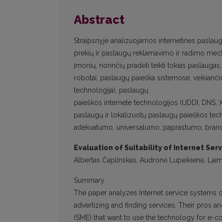
Abstract
Straipsnyje analizuojamos internetines paslauga
prekių ir paslaugų reklamavimo ir radimo mecha
įmonių, norinčių pradėti teikti tokias paslaugas
robotai, paslaugų paieška sistemose, veikianči
technologija), paslaugų
paieškos internete technologijos (UDDI, DNS, X.
paslaugų ir lokalizuotų paslaugų paieškos tech
adekvatumo, universalumo, paprastumo, brandos,
Evaluation of Suitability of Internet S
Albertas Čaplinskas, Audronė Lupeikienė, Laim
Summary
The paper analyzes Internet service systems of
advertizing and finding services. Their pros 
(SME) that want to use the technology for e-c