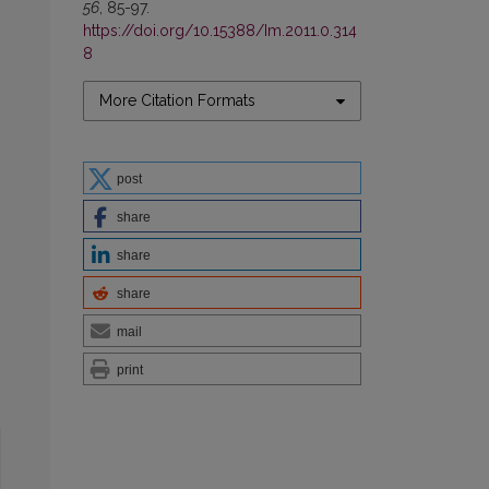
56
, 85-97.
https://doi.org/10.15388/Im.2011.0.314
8
More Citation Formats
post
share
share
share
mail
print