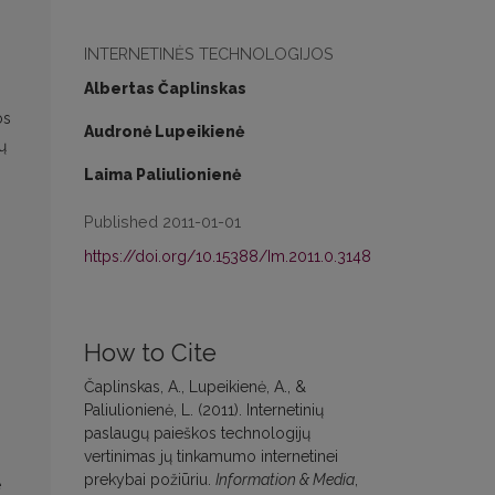
INTERNETINĖS TECHNOLOGIJOS
Albertas Čaplinskas
os
Audronė Lupeikienė
ų
Laima Paliulionienė
Published 2011-01-01
https://doi.org/10.15388/Im.2011.0.3148
How to Cite
Čaplinskas, A., Lupeikienė, A., &
Paliulionienė, L. (2011). Internetinių
paslaugų paieškos technologijų
vertinimas jų tinkamumo internetinei
prekybai požiūriu.
Information & Media
,
e