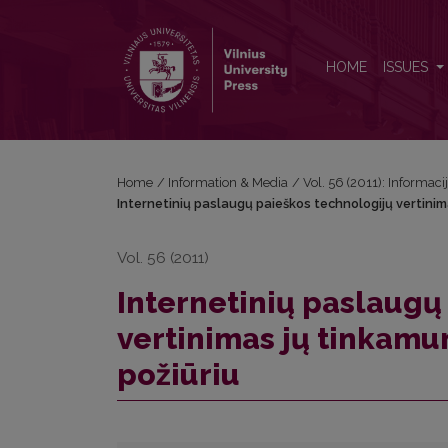
Internetinių paslaugų paieškos technologijų vertini
HOME
ISSUES
Home
/
Information & Media
/
Vol. 56 (2011): Informaci
Internetinių paslaugų paieškos technologijų vertinim
Vol. 56 (2011)
Internetinių paslaugų
vertinimas jų tinkamu
požiūriu