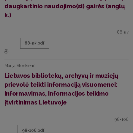
daugkartinio naudojimo(si) gairės (anglų
k.)
88-97
88-97.pdf
Marija Stonkienė
Lietuvos bibliotekų, archyvų ir muziejų
prievolė teikti informaciją visuomenei:
informavimas, informacijos teikimo
įtvirtinimas Lietuvoje
98-106
98-106.pdf