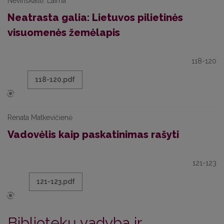
Nevinskaitė. Laima
Neatrasta galia: Lietuvos pilietinės
visuomenės žemėlapis
118-120
118-120.pdf
Renata Matkevičienė
Vadovėlis kaip paskatinimas rašyti
121-123
121-123.pdf
Bibliotekų vadyba ir