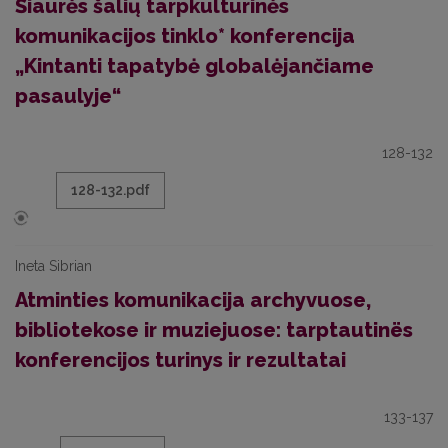
Šiaurės šalių tarpkultūrinės
komunikacijos tinklo* konferencija
„Kintanti tapatybė globalėjančiame
pasaulyje“
128-132
128-132.pdf
Ineta Sibrian
Atminties komunikacija archyvuose,
bibliotekose ir muziejuose: tarptautinës
konferencijos turinys ir rezultatai
133-137