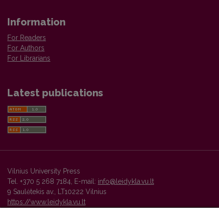
Information
For Readers
For Authors
For Librarians
Latest publications
Vilnius University Press
Tel. +370 5 268 7184, E-mail:
info@leidykla.vu.lt
9 Saulėtekis av., LT10222 Vilnius
https://www.leidykla.vu.lt