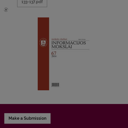
133-137.pdf
Make a Submission