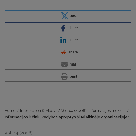
post
share
share
share
mail
print
Home
/
Information & Media
/
Vol. 44 (2008): Informacijos mokslai
/
Informacijos ir žinių vadybos aprėptys šiuolaikinėje organizacijoje*
Vol. 44 (2008)