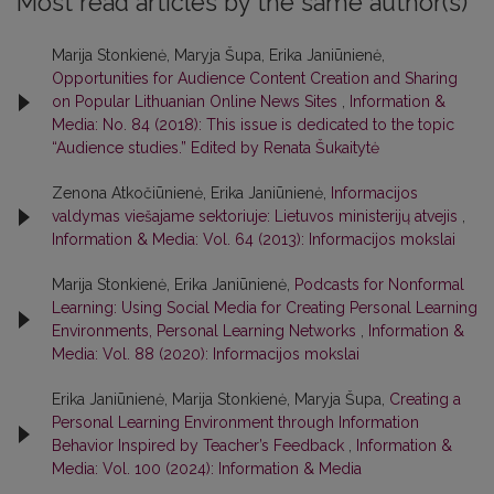
Most read articles by the same author(s)
Marija Stonkienė, Maryja Šupa, Erika Janiūnienė,
Opportunities for Audience Content Creation and Sharing
on Popular Lithuanian Online News Sites
,
Information &
Media: No. 84 (2018): This issue is dedicated to the topic
“Audience studies.” Edited by Renata Šukaitytė
Zenona Atkočiūnienė, Erika Janiūnienė,
Informacijos
valdymas viešajame sektoriuje: Lietuvos ministerijų atvejis
,
Information & Media: Vol. 64 (2013): Informacijos mokslai
Marija Stonkienė, Erika Janiūnienė,
Podcasts for Nonformal
Learning: Using Social Media for Creating Personal Learning
Environments, Personal Learning Networks
,
Information &
Media: Vol. 88 (2020): Informacijos mokslai
Erika Janiūnienė, Marija Stonkienė, Maryja Šupa,
Creating a
Personal Learning Environment through Information
Behavior Inspired by Teacher’s Feedback
,
Information &
Media: Vol. 100 (2024): Information & Media