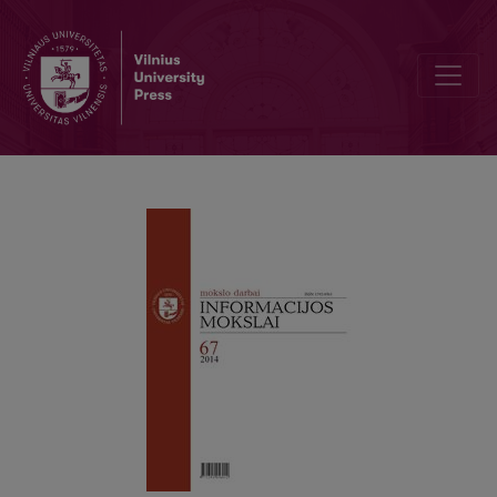
Informacijos ir žinių vadybos aprėptys šiuolaikinėje organizacijoje*