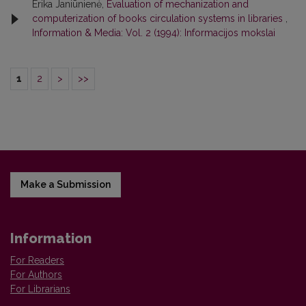
Erika Janiūnienė,
Evaluation of mechanization and
computerization of books circulation systems in libraries
,
Information & Media: Vol. 2 (1994): Informacijos mokslai
1
2
>
>>
Make a Submission
Information
For Readers
For Authors
For Librarians