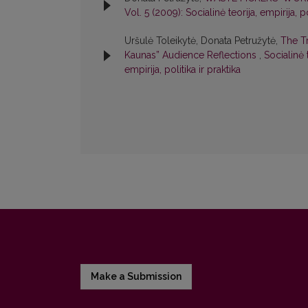
Vol. 5 (2009): Socialinė teorija, empirija, po
Uršulė Toleikytė, Donata Petružytė,
The Tr
Kaunas” Audience Reflections
,
Socialinė t
empirija, politika ir praktika
Make a Submission