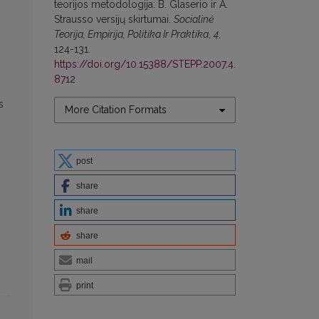
teorijos metodologija: B. Glaserio ir A.
Strausso versijų skirtumai.
Socialinė
Teorija, Empirija, Politika Ir Praktika
,
4
,
124-131.
https://doi.org/10.15388/STEPP.2007.4.
8712
s
More Citation Formats
post
share
share
share
mail
print