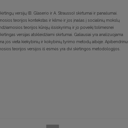
irtingų versijų (B. Glaserio ir A. Strausso) skirtumai ir panašumai.
osios teorijos kontekstas ir kilmė ir jos įnašas į socialinių mokslų
džiamosios teorijos kūrėjų išsiskyrimą ir jo poveikį tolimesnei
kirtingas versijas atskleidžiami skirtumai. Galiausiai yra analizuojama
ama jos vieta kiekybinių ir kokybinių tyrimo metodų aibėje. Apibendrinu
mosios teorijos versijos iš esmės yra dvi skirtingos metodologijos.