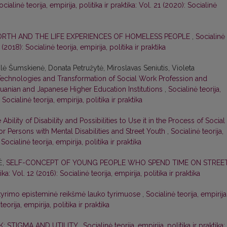
ocialinė teorija, empirija, politika ir praktika: Vol. 21 (2020): Socialinė
RTH AND THE LIFE EXPERIENCES OF HOMELESS PEOPLE
,
Socialinė
6 (2018): Socialinė teorija, empirija, politika ir praktika
ė Šumskienė, Donata Petružytė, Miroslavas Seniutis, Violeta
echnologies and Transformation of Social Work Profession and
thuanian and Japanese Higher Education Institutions
,
Socialinė teorija,
 Socialinė teorija, empirija, politika ir praktika
 Ability of Disability and Possibilities to Use it in the Process of Social
r Persons with Mental Disabilities and Street Youth
,
Socialinė teorija,
 Socialinė teorija, empirija, politika ir praktika
Ė,
SELF-CONCEPT OF YOUNG PEOPLE WHO SPEND TIME ON STREE
ika: Vol. 12 (2016): Socialinė teorija, empirija, politika ir praktika
tyrimo episteminė reikšmė lauko tyrimuose
,
Socialinė teorija, empirija
teorija, empirija, politika ir praktika
: STIGMA AND UTILITY
,
Socialinė teorija, empirija, politika ir praktika: