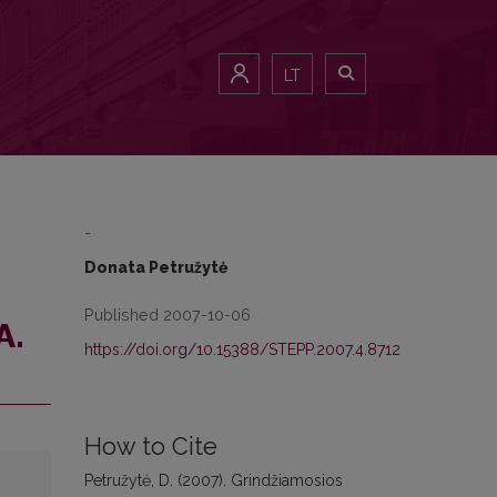
LT
-
Donata Petružytė
Published 2007-10-06
A.
https://doi.org/10.15388/STEPP.2007.4.8712
How to Cite
Petružytė, D. (2007). Grindžiamosios