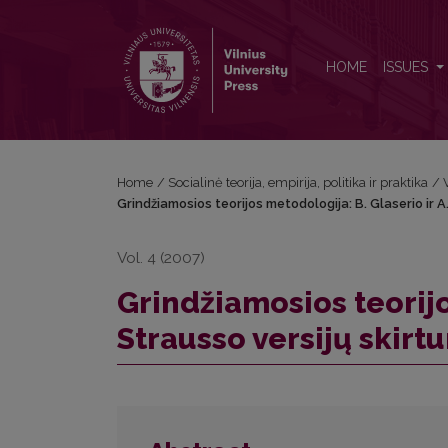
Grindžiamosios teorijos metodologija: B. Glaserio ir
HOME
ISSUES
Home
/
Socialinė teorija, empirija, politika ir praktika
/
Grindžiamosios teorijos metodologija: B. Glaserio ir A
Vol. 4 (2007)
Grindžiamosios teorijo
Strausso versijų skirt