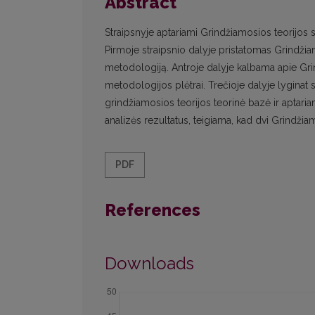
Abstract
Straipsnyje aptariami Grindžiamosios teorijos sk
Pirmoje straipsnio dalyje pristatomas Grindžiam
metodologiją. Antroje dalyje kalbama apie Grin
metodologijos plėtrai. Trečioje dalyje lyginat s
grindžiamosios teorijos teorinė bazė ir aptari
analizės rezultatus, teigiama, kad dvi Grindžia
PDF
References
Downloads