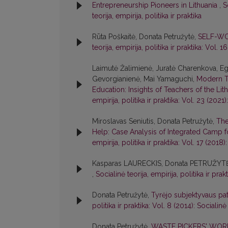
Entrepreneurship Pioneers in Lithuania
,
S
teorija, empirija, politika ir praktika
Rūta Poškaitė, Donata Petružytė,
SELF-WO
teorija, empirija, politika ir praktika: Vol. 1
Laimutė Žalimienė, Juratė Charenkova, Egl
Gevorgianienė, Mai Yamaguchi,
Modern T
Education: Insights of Teachers of the Li
empirija, politika ir praktika: Vol. 23 (2021):
Miroslavas Seniutis, Donata Petružytė,
The
Help: Case Analysis of Integrated Camp fo
empirija, politika ir praktika: Vol. 17 (2018):
Kasparas LAURECKIS, Donata PETRUŽYT
,
Socialinė teorija, empirija, politika ir prakt
Donata Petružytė,
Tyrėjo subjektyvaus pa
politika ir praktika: Vol. 8 (2014): Socialinė 
Donata Petružytė,
WASTE PICKERS' WORK