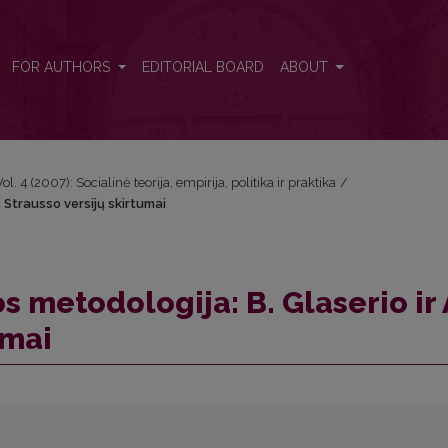
 A. Strausso versijų skirtumai
FOR AUTHORS
EDITORIAL BOARD
ABOUT
Vol. 4 (2007): Socialinė teorija, empirija, politika ir praktika
/
. Strausso versijų skirtumai
s metodologija: B. Glaserio ir 
umai