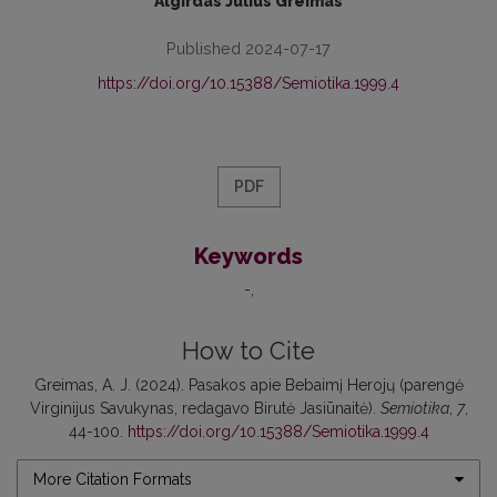
Algirdas Julius Greimas
Published 2024-07-17
https://doi.org/10.15388/Semiotika.1999.4
PDF
Keywords
-
How to Cite
Greimas, A. J. (2024). Pasakos apie Bebaimį Herojų (parengė
Virginijus Savukynas, redagavo Birutė Jasiūnaitė).
Semiotika
,
7
,
44-100.
https://doi.org/10.15388/Semiotika.1999.4
More Citation Formats