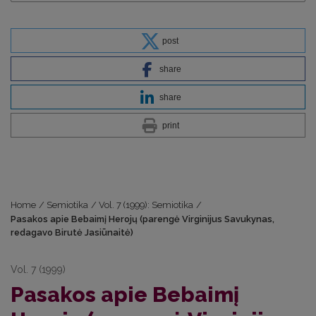
post
share
share
print
Home
/
Semiotika
/
Vol. 7 (1999): Semiotika
/
Pasakos apie Bebaimį Herojų (parengė Virginijus Savukynas,
redagavo Birutė Jasiūnaitė)
Vol. 7 (1999)
Pasakos apie Bebaimį