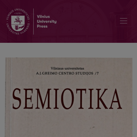
Pasakos apie Bebaimį Herojų (parengė Virginijus Savukynas, redagav