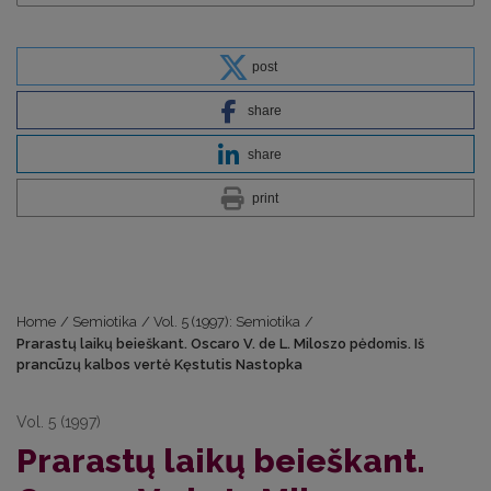
post
share
share
print
Home
/
Semiotika
/
Vol. 5 (1997): Semiotika
/
Prarastų laikų beieškant. Oscaro V. de L. Miloszo pėdomis. Iš
prancūzų kalbos vertė Kęstutis Nastopka
Vol. 5 (1997)
Prarastų laikų beieškant.