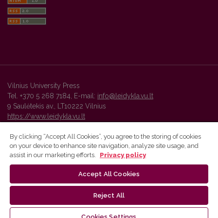
Vilnius University Press
Tel. +370 5 268 7184, E-mail:
info@leidykla.vu.lt
9 Saulėtekis av., LT10222 Vilnius
https://www.leidykla.vu.lt
By clicking “Accept All Cookies”, you agree to the storing of cookies
on your device to enhance site navigation, analyze site usage, and
Vilnius University Press platform and metadata are distributed by
assist in our marketing efforts.
Privacy policy
Creative Commons International License
.
Accept All Cookies
Reject All
Cookies Settings