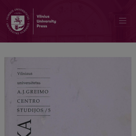
Prarastų laikų beieškant. Oscaro V. de L. Miloszo pėdomis. Iš pran