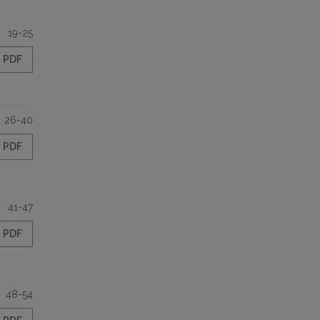
19-25
PDF
26-40
PDF
41-47
PDF
48-54