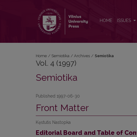
Vol. 4 (1997): Semiotika
HOME
ISSUES
Home
/
Semiotika
/
Archives
/
Semiotika
Vol. 4 (1997)
Semiotika
Published 1997-06-30
Front Matter
Kęstutis Nastopka
Editorial Board and Table of Con