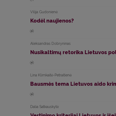
Vilija Gudonienė
Kodėl naujienos?
Aleksandras Dobryninas
Nusikaltimų retorika Lietuvos po
Lina Klimkaitė-Petraitienė
Bausmės tema Lietuvos aido krim
Dalia Satkauskytė
Vertinimo kriterijai Lietuvos ir iše