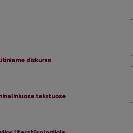
litiniame diskurse
inaliniuose tekstuose
ivijos literatūrologijoje