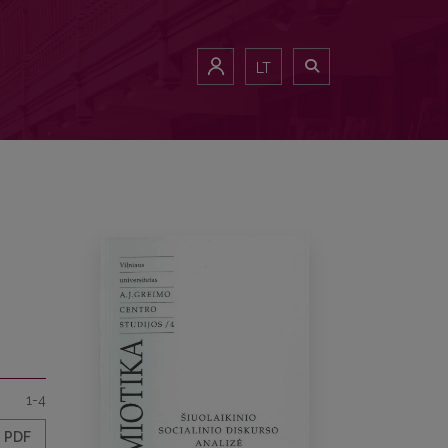
LT
1-4
PDF