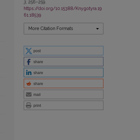
3
, 256–259.
https://doi.org/10.15388/Knygotyra.19
61.18539
More Citation Formats
post
share
share
share
mail
print