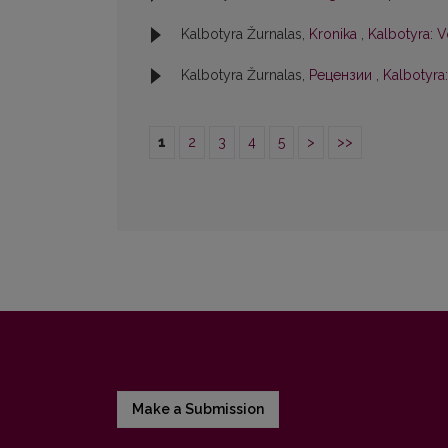
Kalbotyra Žurnalas,
Kronika
,
Kalbotyra: V
Kalbotyra Žurnalas,
Рецензии
,
Kalbotyra:
1
2
3
4
5
>
>>
Make a Submission