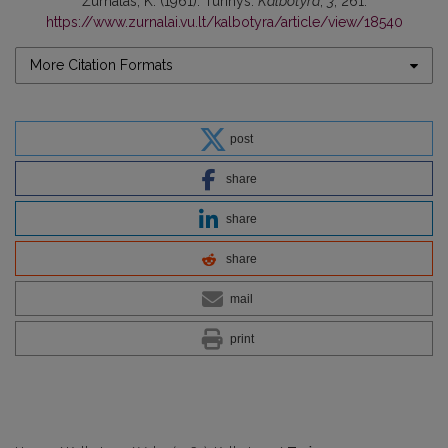
Žurnalas, K. (1961). Turinys.
Kalbotyra
,
3
, 261.
https://www.zurnalai.vu.lt/kalbotyra/article/view/18540
More Citation Formats
post
share
share
share
mail
print