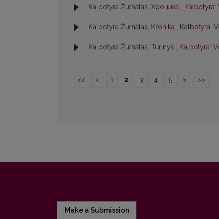
Kalbotyra Žurnalas,
Хроника
,
Kalbotyra: 
Kalbotyra Žurnalas,
Kronika
,
Kalbotyra: Vo
Kalbotyra Žurnalas,
Turinys
,
Kalbotyra: Vo
<<
<
1
2
3
4
5
>
>>
Make a Submission