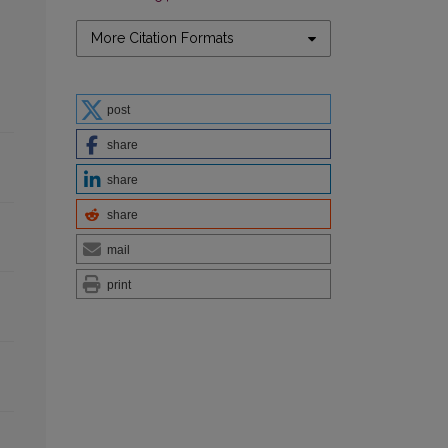
More Citation Formats
post
share
share
share
mail
print