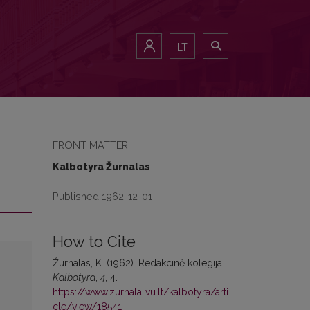
LT
FRONT MATTER
Kalbotyra Žurnalas
Published 1962-12-01
How to Cite
Žurnalas, K. (1962). Redakcinė kolegija.
Kalbotyra
,
4
, 4.
https://www.zurnalai.vu.lt/kalbotyra/arti
cle/view/18541