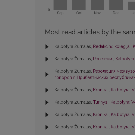
Most read articles by the sam
Kalbotyra Žurnalas,
Redakcinė kolegija
,
K
Kalbotyra Žurnalas,
Рецензии
,
Kalbotyra:
Kalbotyra Žurnalas,
Резолюция межвузо
говоров в Прибалтийских республика
Kalbotyra Žurnalas,
Kronika
,
Kalbotyra: V
Kalbotyra Žurnalas,
Turinys
,
Kalbotyra: V
Kalbotyra Žurnalas,
Kronika
,
Kalbotyra: V
Kalbotyra Žurnalas,
Kronika
,
Kalbotyra: V