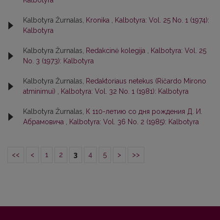
Kalbotyra
Kalbotyra Žurnalas,
Kronika
,
Kalbotyra: Vol. 25 No. 1 (1974):
Kalbotyra
Kalbotyra Žurnalas,
Redakcinė kolegija
,
Kalbotyra: Vol. 25
No. 3 (1973): Kalbotyra
Kalbotyra Žurnalas,
Redaktoriaus netekus (Ričardo Mirono
atminimui)
,
Kalbotyra: Vol. 32 No. 1 (1981): Kalbotyra
Kalbotyra Žurnalas,
К 110-летию со дня рождения Д. И.
Абрамовича
,
Kalbotyra: Vol. 36 No. 2 (1985): Kalbotyra
<<
<
1
2
3
4
5
>
>>