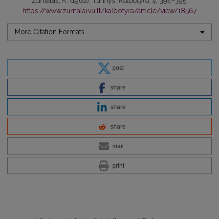
Žurnalas, K. (1962). Turinys.
Kalbotyra
,
4
, 394–395.
https://www.zurnalai.vu.lt/kalbotyra/article/view/18567
More Citation Formats
post
share
share
share
mail
print