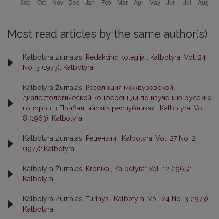
Most read articles by the same author(s)
Kalbotyra Žurnalas,
Redakcinė kolegija
,
Kalbotyra: Vol. 24
No. 3 (1973): Kalbotyra
Kalbotyra Žurnalas,
Резолюция межвузовской
диалектологической конференции по изучению русских
говоров в Прибалтийских республиках
,
Kalbotyra: Vol.
8 (1963): Kalbotyra
Kalbotyra Žurnalas,
Рецензии
,
Kalbotyra: Vol. 27 No. 2
(1977): Kalbotyra
Kalbotyra Žurnalas,
Kronika
,
Kalbotyra: Vol. 12 (1965):
Kalbotyra
Kalbotyra Žurnalas,
Turinys
,
Kalbotyra: Vol. 24 No. 3 (1973):
Kalbotyra