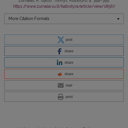
Žurnalas, K. (1962). Turinys.
Kalbotyra
,
4
, 394–395.
https://www.zurnalai.vu.lt/kalbotyra/article/view/18567
More Citation Formats
post
share
share
share
mail
print