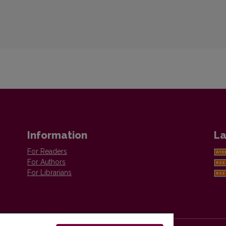
Information
La
For Readers
For Authors
For Librarians