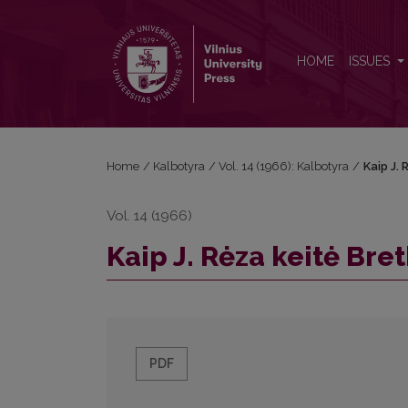
Kaip J. Rėza keitė Bretkūno leksiką
HOME
ISSUES
Home
/
Kalbotyra
/
Vol. 14 (1966): Kalbotyra
/
Kaip J. 
Vol. 14 (1966)
Kaip J. Rėza keitė Bre
PDF