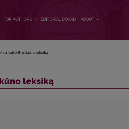
FOR AUTHORS
EDITORIAL BOARD
ABOUT
Rėza keitė Bretkūno leksiką
tkūno leksiką