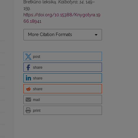
Bretkūno leksiką.
Kalbotyra
,
14
, 149–
159.
https://doi.org/10.15388/Knygotyra.19
66.18941
More Citation Formats
post
share
share
share
mail
print