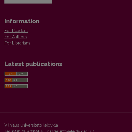
Information
For Readers
For Authors
For Librarians
Latest publications
Vilniaus universiteto leidykla
Tel. (8 5) 268 7184, El. paštas
info@leidykla.vu.lt