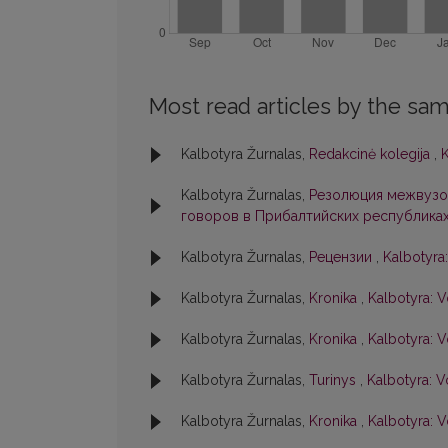
Most read articles by the sam
Kalbotyra Žurnalas,
Redakcinė kolegija
,
K
Kalbotyra Žurnalas,
Резолюция межвузо
говоров в Прибалтийских республика
Kalbotyra Žurnalas,
Рецензии
,
Kalbotyra:
Kalbotyra Žurnalas,
Kronika
,
Kalbotyra: V
Kalbotyra Žurnalas,
Kronika
,
Kalbotyra: V
Kalbotyra Žurnalas,
Turinys
,
Kalbotyra: V
Kalbotyra Žurnalas,
Kronika
,
Kalbotyra: V