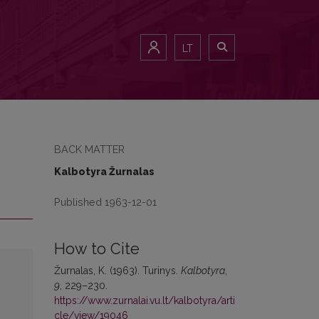
LT
BACK MATTER
Kalbotyra Žurnalas
Published 1963-12-01
How to Cite
Žurnalas, K. (1963). Turinys.
Kalbotyra
,
9
, 229–230.
https://www.zurnalai.vu.lt/kalbotyra/arti
cle/view/19046