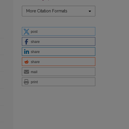
More Citation Formats
post
share
share
share
mail
print