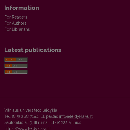
Information
For Readers
For Authors
For Librarians
Latest publications
Vilniaus universiteto leidykla
Tel. (8 5) 268 7184, El. paštas
info@leidykla.vu.lt
Saulėtekio al. 9, III rūmai, LT-10222 Vilnius
https://www.leidykla.vu.lt