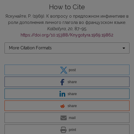
How to Cite
Яскунайте, Р. (1969). К вопросу о предложном инфинитиве в
роли дополнения личного глагола во французском языке.
Kalbotyra
,
20
, 87–95.
https://doi.org/10.15388/Knygotyra.1969.19862
More Citation Formats
post
share
share
share
mail
print