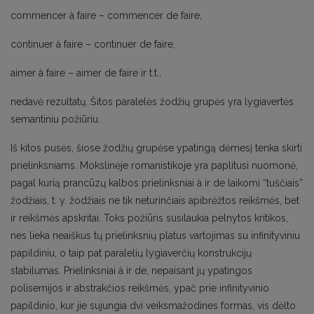
commencer à faire – commencer de faire,
continuer à faire – continuer de faire,
aimer à faire – aimer de faire ir t.t.,
nedavė rezultatų. Šitos paralelės žodžių grupės yra lygiavertės
semantiniu požiūriu.
Iš kitos pusės, šiose žodžių grupėse ypatingą dėmesį tenka skirti
prielinksniams. Mokslinėje romanistikoje yra paplitusi nuomonė,
pagal kurią prancūzų kalbos prielinksniai à ir de laikomi “tuščiais”
žodžiais, t. y. žodžiais ne tik neturinčiais apibrėžtos reikšmės, bet
ir reikšmės apskritai. Toks požiūris susilaukia pelnytos kritikos,
nes lieka neaiškus tų prielinksnių platus vartojimas su infinityviniu
papildiniu, o taip pat paralelių lygiaverčių konstrukcijų
stabilumas. Prielinksniai à ir de, nepaisant jų ypatingos
polisemijos ir abstrakčios reikšmės, ypač prie infinityvinio
papildinio, kur jie sujungia dvi veiksmažodines formas, vis dėlto