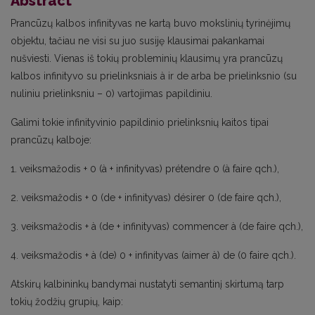
Abstract
Prancūzų kalbos infinityvas ne kartą buvo mokslinių tyrinėjimų
objektu, tačiau ne visi su juo susiję klausimai pakankamai
nušviesti. Vienas iš tokių probleminių klausimų yra prancūzų
kalbos infinityvo su prielinksniais à ir de arba be prielinksnio (su
nuliniu prielinksniu – 0) vartojimas papildiniu.
Galimi tokie infinityvinio papildinio prielinksnių kaitos tipai
prancūzų kalboje:
1. veiksmažodis + 0 (à + infinityvas) prétendre 0 (à faire qch.),
2. veiksmažodis + 0 (de + infinityvas) désirer 0 (de faire qch.),
3. veiksmažodis + à (de + infinityvas) commencer à (de faire qch.),
4. veiksmažodis + à (de) 0 + infinityvas (aimer à) de (0 faire qch.).
Atskirų kalbininkų bandymai nustatyti semantinį skirtumą tarp
tokių žodžių grupių, kaip: