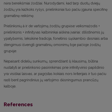
nėra bereikšmiai žodžiai. Nurodydami, kad tarp duotų dviejų
žodžių yra kažkoks ryšys, prielinksniai tuo pačiu įgauna specifinę
gramatinę reikšmę.
Prielinksnių à ir de vartojimą žodžių grupėse veiksmažodis +
prielinksnis + infinityvas kalbininkai aiškina įvairiai: stilistinėmis jų
ypatybėmis, leksikine tradicija, fonetinio sąskambio dėsniais arba
stengimusi išvengti gramatinių omonimų toje pačioje žodžių
grupėje.
Nepaisant didelių sunkumų, sprendžiant šį klausimą, būtina
nustatyti ar prielinksnio pasirinkimas prie infinityvinio papildinio
yra visiškai laisvas, ar pagrįstas kokiais nors kriterijais ir tuo pačiu
rasti bent pagrindinius jų vartojimo dėsningumus prancūzų
kalboje.
References