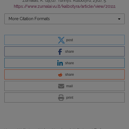
Žurnalas, K. (1972). Turinys.
Kalbotyra
,
23
(2), 5.
https://www.zurnalai.vu.lt/kalbotyra/article/view/20111
More Citation Formats
post
share
share
share
mail
print