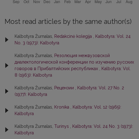
Most read articles by the same author(s)
Kalbotyra Žurnalas,
Redakcinė kolegija
,
Kalbotyra: Vol. 24
No. 3 (1973): Kalbotyra
Kalbotyra Žurnalas,
Резолюция межвузовской
диалектологической конференции по изучению русских
говоров в Прибалтийских республиках
,
Kalbotyra: Vol.
8 (1963): Kalbotyra
Kalbotyra Žurnalas,
Рецензии
,
Kalbotyra: Vol. 27 No. 2
(1977): Kalbotyra
Kalbotyra Žurnalas,
Kronika
,
Kalbotyra: Vol. 12 (1965):
Kalbotyra
Kalbotyra Žurnalas,
Turinys
,
Kalbotyra: Vol. 24 No. 3 (1973):
Kalbotyra