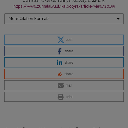
Žurnalas, K. (1971). Turinys.
Kalbotyra
,
22
(1), 5.
https://www.zurnalai.vu.lt/kalbotyra/article/view/20155
More Citation Formats
post
share
share
share
mail
print