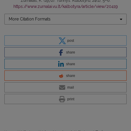
Žurnalas, K. (1972). Turinys.
Kalbotyra
,
24
(1), 5–6.
https://www.zurnalai.vu.lt/kalbotyra/article/view/20419
More Citation Formats
post
share
share
share
mail
print