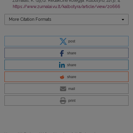
Žurnalas, K. (1971). Redakcinė kolegija.
Kalbotyra
,
22
(3), 4.
https://www.zurnalai.vu.lt/kalbotyra/article/view/20666
More Citation Formats
post
share
share
share
mail
print