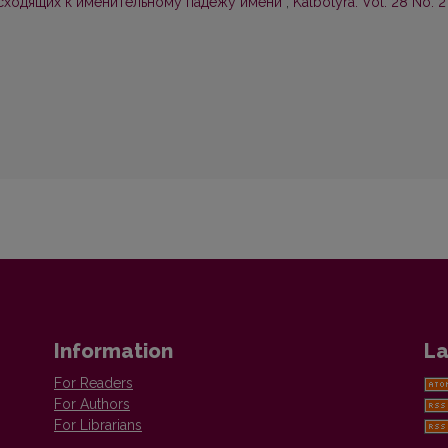
осходящих к именительному падежу имени
,
Kalbotyra: Vol. 28 No. 2
Information
La
For Readers
For Authors
For Librarians