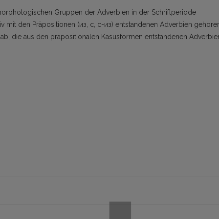
 morphologischen Gruppen der Adverbien in der Schriftperiode
 mit den Präpositionen (из, c, c-из) entstandenen Adverbien gehöre
en ab, die aus den präpositionalen Kasusformen entstandenen Adverbie