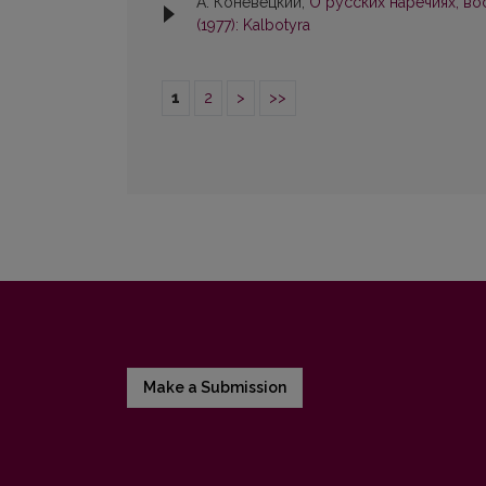
А. Коневецкий,
О русских наречиях, в
(1977): Kalbotyra
1
2
>
>>
Make a Submission