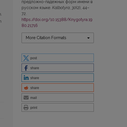
предложно-падежных форм имени в
русском языке.
Kalbotyra
,
30
(2), 44–
72.
n.
https://doi.org/10.15388/Knygotyra.19
n
80.21716
More Citation Formats
post
share
share
share
mail
print