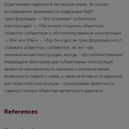
родительным падежом в литовском языке. За основу
v
исследования принимаются следующие NgN
трансформации: → NnV (отражает субъектную
конструкцию), → VNa (может отражать объектную,
объектно-субъектную и обстоятельственную конструкции),
→ NnV или VNa и → VNg (те и другие трансформации могут
отражать объектную, субъектную, их же - как
омонимические конструкции, иногда - обстоятельственные).
Решающими факторами для субъективных конструкций
являются неконкретность значения и интранзитивная
валентность главного члена, а также агентивность адъюнкта;
для объектной конструкции - транзитивная валентность
главного члена и объектная валентность адъюнкта.
References