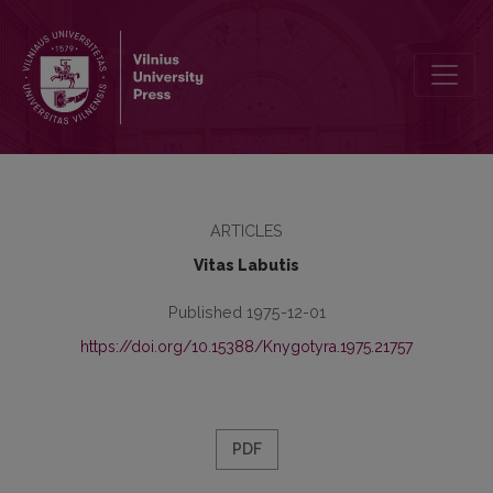
Kai kurios veiksmažodinių daiktavardžių konstrukcijos su kilmininku
ARTICLES
Vitas Labutis
Published 1975-12-01
https://doi.org/10.15388/Knygotyra.1975.21757
PDF