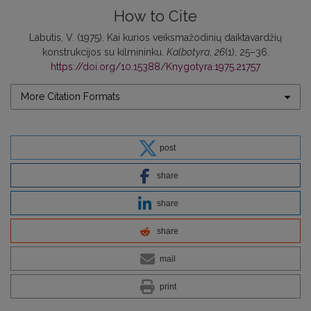
How to Cite
Labutis, V. (1975). Kai kurios veiksmažodinių daiktavardžių
konstrukcijos su kilmininku.
Kalbotyra
,
26
(1), 25–36.
https://doi.org/10.15388/Knygotyra.1975.21757
More Citation Formats
post
share
share
share
mail
print