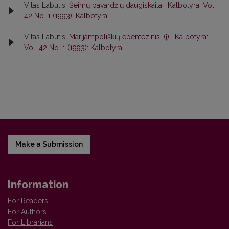
Vitas Labutis,
Šeimų pavardžių daugiskaita
,
Kalbotyra: Vol.
42 No. 1 (1993): Kalbotyra
Vitas Labutis,
Marijampoliškių epentezinis i(į)
,
Kalbotyra:
Vol. 42 No. 1 (1993): Kalbotyra
Make a Submission
Information
For Readers
For Authors
For Librarians