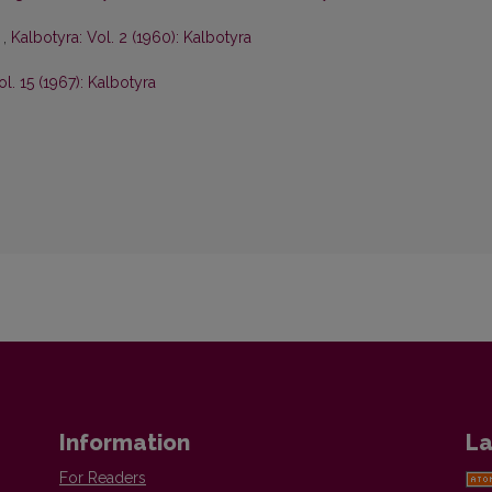
s
,
Kalbotyra: Vol. 2 (1960): Kalbotyra
ol. 15 (1967): Kalbotyra
Information
La
For Readers