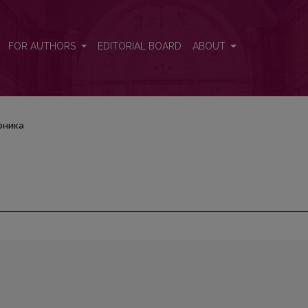
FOR AUTHORS
EDITORIAL BOARD
ABOUT
оника