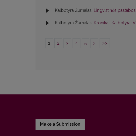
Kalbotyra Žurnalas,
Lingvistinės pastabo
Kalbotyra Žurnalas,
Kronika
,
Kalbotyra: V
1
2
3
4
5
>
>>
Make a Submission