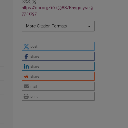
27
(2), 79.
https://doi.org/10.15388/Knygotyra.19
77.21797
More Citation Formats
post
share
share
share
mail
print