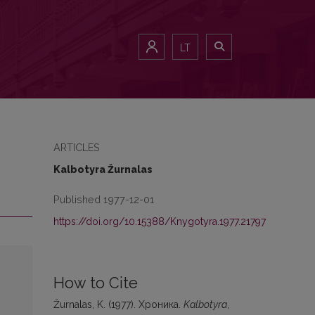
LT
ARTICLES
Kalbotyra Žurnalas
Published 1977-12-01
https://doi.org/10.15388/Knygotyra.1977.21797
How to Cite
Žurnalas, K. (1977). Хроника.
Kalbotyra
,