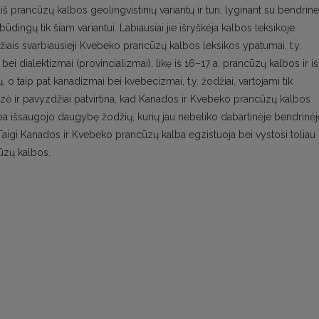
 prancūzų kalbos geolingvistinių variantų ir turi, lyginant su bendrine
ingų tik šiam variantui. Labiausiai jie išryškėja kalbos leksikoje.
džiais svarbiausieji Kvebeko prancūzų kalbos leksikos ypatumai, t.y.
bei dialektizmai (provincializmai), likę iš 16–17 a. prancūzų kalbos ir iš
ų, o taip pat kanadizmai bei kvebecizmai, t.y. žodžiai, vartojami tik
zė ir pavyzdžiai patvirtina, kad Kanados ir Kvebeko prancūzų kalbos
lba išsaugojo daugybę žodžių, kurių jau nebeliko dabartinėje bendrinėj
 Taigi Kanados ir Kvebeko prancūzų kalba egzistuoja bei vystosi toliau 
cūzų kalbos.