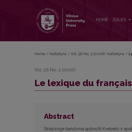
Le lexique du français Québecois et Canadien
HOME
ISSUES
Home
/
Kalbotyra
/
Vol. 56 No. 3 (2006): Kalbotyra
/
L
Vol. 56 No. 3 (2006)
Le lexique du françai
Abstract
Straipsnyje bandoma apibrėžti Kvebeko ir aps