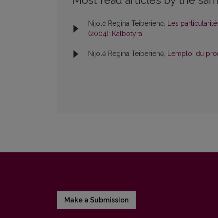
Most read articles by the sam
Nijolė Regina Teiberienė,
Les particulari
(2004): Kalbotyra
Nijolė Regina Teiberienė,
L’emploi du pr
Make a Submission