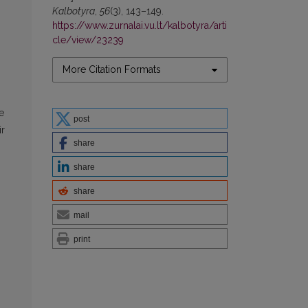
Kalbotyra
,
56
(3), 143–149.
https://www.zurnalai.vu.lt/kalbotyra/arti
cle/view/23239
More Citation Formats
e
post
ir
share
share
share
mail
print