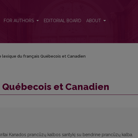
FOR AUTHORS
EDITORIAL BOARD
ABOUT
e lexique du français Québecois et Canadien
s Québecois et Canadien
kritai Kanados prancūzų kalbos santykį su bendrine prancūzų kalba.