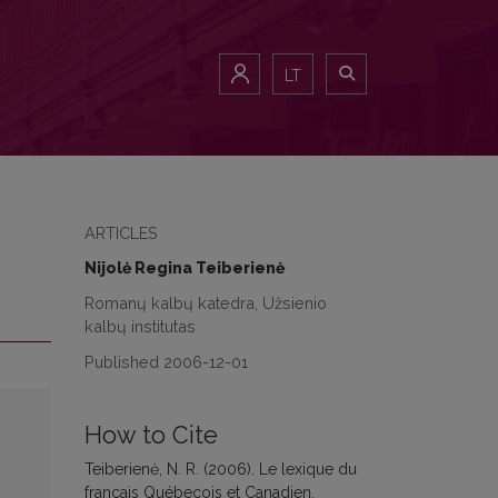
LT
ARTICLES
Nijolė Regina Teiberienė
Romanų kalbų katedra, Užsienio
kalbų institutas
Published 2006-12-01
How to Cite
Teiberienė, N. R. (2006). Le lexique du
français Québecois et Canadien.