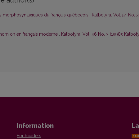
e author(s)
tés morphosyntaxiques du français québecois
,
Kalbotyra: Vol. 54 No. 3
onom on en français moderne
,
Kalbotyra: Vol. 46 No. 3 (1998): Kalbot
Information
La
For Readers