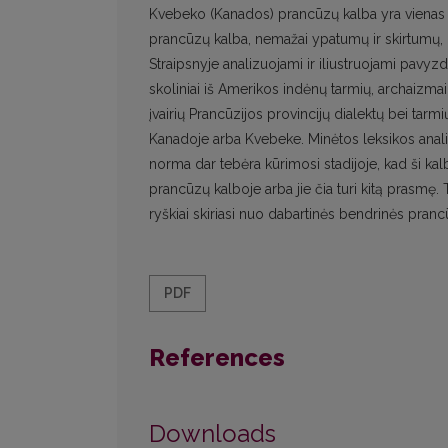
Kvebeko (Kanados) prancūzų kalba yra vienas iš
prancūzų kalba, nemažai ypatumų ir skirtumų, būd
Straipsnyje analizuojami ir iliustruojami pavyz
skoliniai iš Amerikos indėnų tarmių, archaizmai 
įvairių Prancūzijos provincijų dialektų bei tarmi
Kanadoje arba Kvebeke. Minėtos leksikos anali
norma dar tebėra kūrimosi stadijoje, kad ši ka
prancūzų kalboje arba jie čia turi kitą prasmę.
ryškiai skiriasi nuo dabartinės bendrinės pran
PDF
References
Downloads