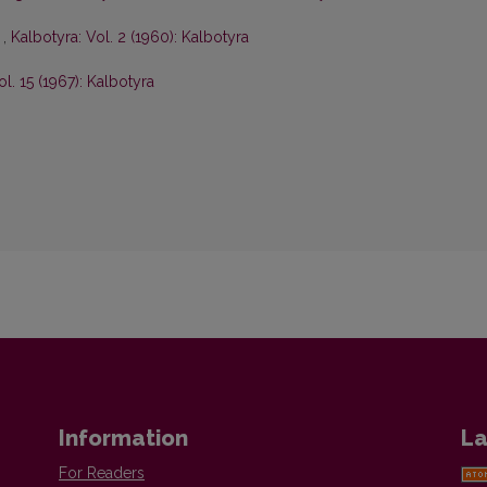
s
,
Kalbotyra: Vol. 2 (1960): Kalbotyra
ol. 15 (1967): Kalbotyra
Information
La
For Readers