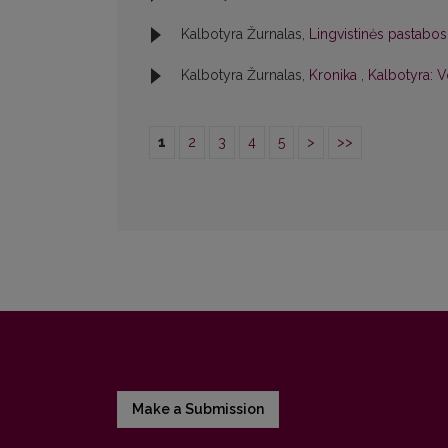
Kalbotyra Žurnalas,
Lingvistinės pastabo
Kalbotyra Žurnalas,
Kronika
,
Kalbotyra: V
1
2
3
4
5
>
>>
Make a Submission