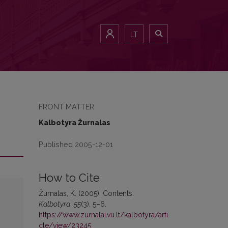
LT
FRONT MATTER
Kalbotyra Žurnalas
Published 2005-12-01
How to Cite
Žurnalas, K. (2005). Contents.
Kalbotyra
,
55
(3), 5–6.
https://www.zurnalai.vu.lt/kalbotyra/arti
cle/view/23245