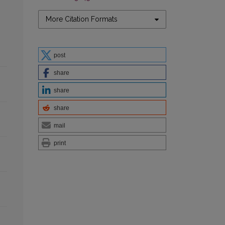
More Citation Formats
post
share
share
share
mail
print