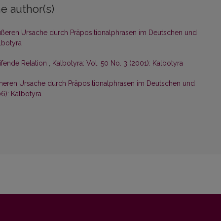
e author(s)
ßeren Ursache durch Präpositionalphrasen im Deutschen und
lbotyra
eifende Relation
,
Kalbotyra: Vol. 50 No. 3 (2001): Kalbotyra
neren Ursache durch Präpositionalphrasen im Deutschen und
06): Kalbotyra