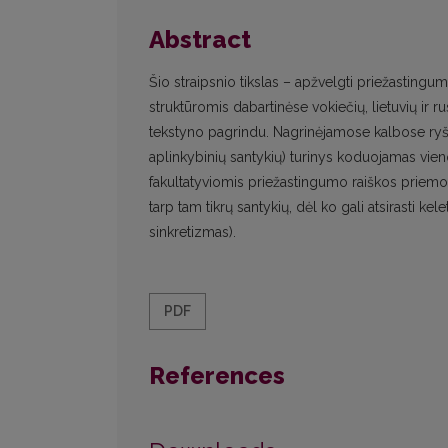
Abstract
Šio straipsnio tikslas – apžvelgti priežastin
struktūromis dabartinėse vokiečių, lietuvių ir r
tekstyno pagrindu. Nagrinėjamose kalbose ryškūs 
aplinkybinių santykių) turinys koduojamas vienod
fakultatyviomis priežastingumo raiškos priemo
tarp tam tikrų santykių, dėl ko gali atsirasti ke
sinkretizmas).
PDF
References