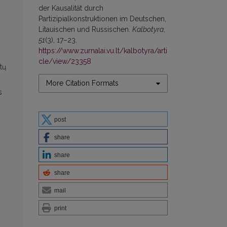
der Kausalität durch
Partizipialkonstruktionen im Deutschen,
Litauischen und Russischen.
Kalbotyra
,
51
(3), 17–23.
https://www.zurnalai.vu.lt/kalbotyra/arti
cle/view/23358
tų
More Citation Formats
s
post
share
share
share
mail
print