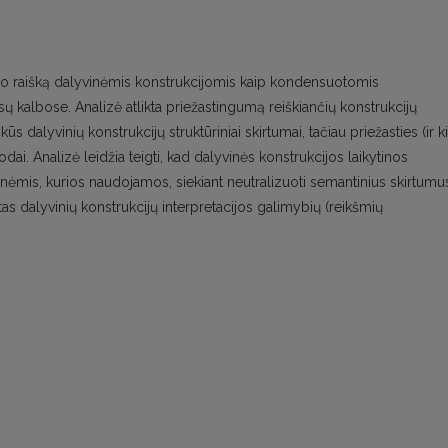
gumo raišką dalyvinėmis konstrukcijomis kaip kondensuotomis
usų kalbose. Analizė atlikta priežastingumą reiškiančių konstrukcijų
dalyvinių konstrukcijų struktūriniai skirtumai, tačiau priežasties (ir ki
ai. Analizė leidžia teigti, kad dalyvinės konstrukcijos laikytinos
nėmis, kurios naudojamos, siekiant neutralizuoti semantinius skirtumu
letas dalyvinių konstrukcijų interpretacijos galimybių (reikšmių