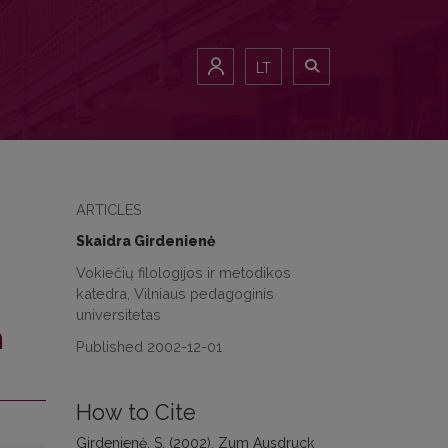
LT
ARTICLES
Skaidra Girdenienė
Vokiečių filologijos ir metodikos
katedra, Vilniaus pedagoginis
universitetas
n
Published 2002-12-01
How to Cite
Girdenienė, S. (2002). Zum Ausdruck