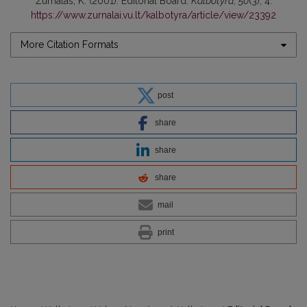
Žurnalas, K. (2001). Editorial Board.
Kalbotyra
,
50
(3), 4.
https://www.zurnalai.vu.lt/kalbotyra/article/view/23392
More Citation Formats
post
share
share
share
mail
print