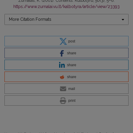
Žurnalas, K. (2001). Contents.
Kalbotyra
,
50
(3), 5–6.
https://www.zurnalai.vu.lt/kalbotyra/article/view/23393
More Citation Formats
post
share
share
share
mail
print