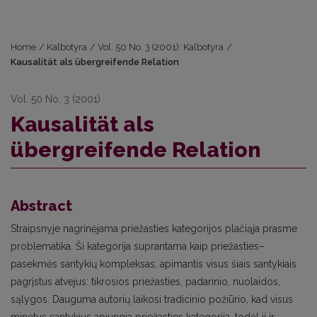
Home
/
Kalbotyra
/
Vol. 50 No. 3 (2001): Kalbotyra
/
Kausalität als übergreifende Relation
Vol. 50 No. 3 (2001)
Kausalität als
übergreifende Relation
Abstract
Straipsnyje nagrinėjama priežasties kategorijos plačiąja prasme
problematika. Ši kategorija suprantama kaip priežasties–
pasekmės santykių kompleksas, apimantis visus šiais santykiais
pagrįstus atvejus: tikrosios priežasties, padarinio, nuolaidos,
sąlygos. Dauguma autorių laikosi tradicinio požiūrio, kad visus