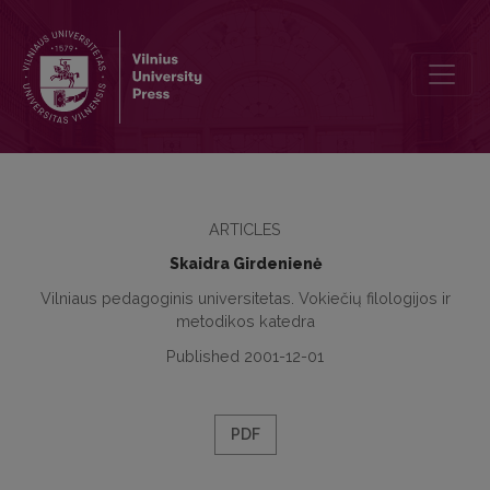
Kausalität als übergreifende Relation
ARTICLES
Skaidra Girdenienė
Vilniaus pedagoginis universitetas. Vokiečių filologijos ir
metodikos katedra
Published 2001-12-01
PDF