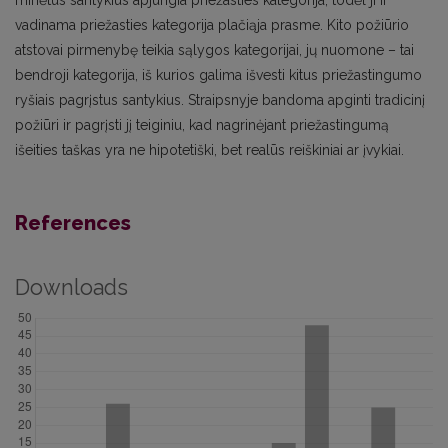
minėtus santykius apjungia priežasties kategorija, todėl ji ir
vadinama priežasties kategorija plačiąja prasme. Kito požiūrio
atstovai pirmenybę teikia sąlygos kategorijai, jų nuomone – tai
bendroji kategorija, iš kurios galima išvesti kitus priežastingumo
ryšiais pagrįstus santykius. Straipsnyje bandoma apginti tradicinį
požiūri ir pagrįsti jį teiginiu, kad nagrinėjant priežastingumą
išeities taškas yra ne hipotetiški, bet realūs reiškiniai ar įvykiai.
References
Downloads