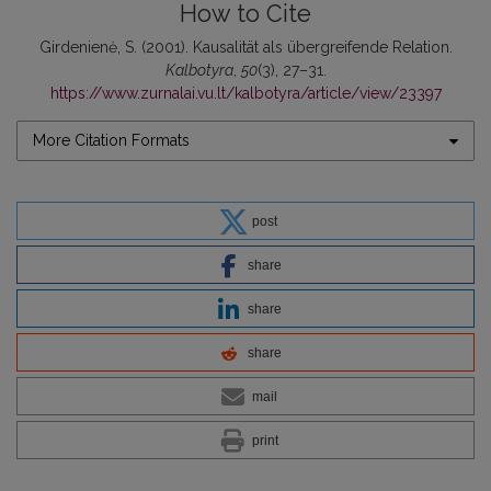
How to Cite
Girdenienė, S. (2001). Kausalität als übergreifende Relation.
Kalbotyra
,
50
(3), 27–31.
https://www.zurnalai.vu.lt/kalbotyra/article/view/23397
More Citation Formats
post
share
share
share
mail
print