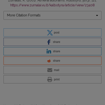
Žurnalas, K. (2001). Atmena autoriams.
Kalbotyra
,
50
(3), 121.
https://www.zurnalai.vu.lt/kalbotyra/article/view/23408
More Citation Formats
post
share
share
share
mail
print